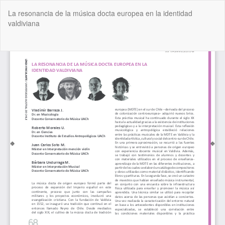
Volver
La resonancia de la música docta europea en la identidad
a
valdiviana
los
detalles
del
De
De
artículo
P