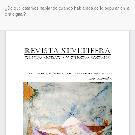
Volver
¿De qué estamos hablando cuando hablamos de lo popular en la
a
era digital?
los
detalles
del
De
De
artículo
P