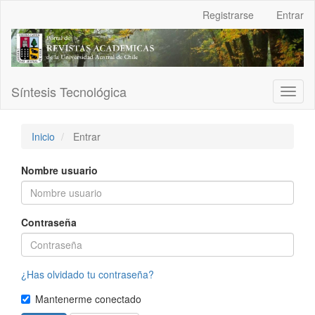
Navegación
Registrarse
Entrar
principal
Contenido
principal
Barra
lateral
Síntesis Tecnológica
Toggl
naviga
Inicio
Entrar
Nombre usuario
Contraseña
¿Has olvidado tu contraseña?
Mantenerme conectado