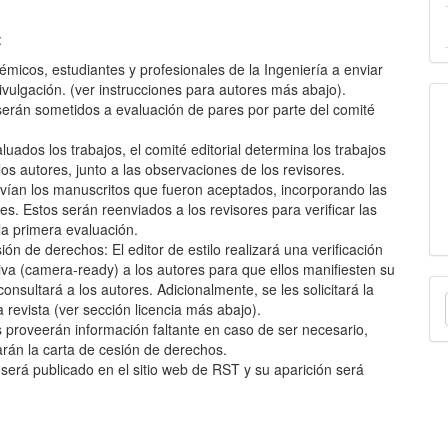
:
émicos, estudiantes y profesionales de la Ingeniería a enviar
divulgación. (ver instrucciones para autores más abajo).
 serán sometidos a evaluación de pares por parte del comité
uados los trabajos, el comité editorial determina los trabajos
s autores, junto a las observaciones de los revisores.
nvían los manuscritos que fueron aceptados, incorporando las
s. Estos serán reenviados a los revisores para verificar las
la primera evaluación.
sión de derechos: El editor de estilo realizará una verificación
itiva (camera-ready) a los autores para que ellos manifiesten su
E
nsultará a los autores. Adicionalmente, se les solicitará la
 revista (ver sección licencia más abajo).
u
 proveerán información faltante en caso de ser necesario,
a
iarán la carta de cesión de derechos.
a será publicado en el sitio web de RST y su aparición será