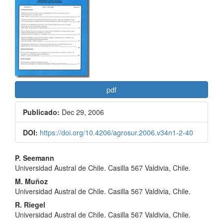
lateral
del
artículo
pdf
Publicado:
Dec 29, 2006
DOI:
https://doi.org/10.4206/agrosur.2006.v34n1-2-40
Contenido
P. Seemann
Universidad Austral de Chile. Casilla 567 Valdivia, Chile.
principal
M. Muñoz
del
Universidad Austral de Chile. Casilla 567 Valdivia, Chile.
artículo
R. Riegel
Universidad Austral de Chile. Casilla 567 Valdivia, Chile.