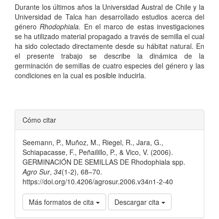
Durante los últimos años la Universidad Austral de Chile y la
Universidad de Talca han desarrollado estudios acerca del
género
Rhodophiala.
En el marco de estas investigaciones
se ha utilizado material propagado a través de semilla el cual
ha sido colectado directamente desde su hábitat natural. En
el presente trabajo se describe la dinámica de la
germinación de semillas de cuatro especies del género y las
condiciones en la cual es posible inducirla.
Detalles
Cómo citar
del
Seemann, P., Muñoz, M., Riegel, R., Jara, G.,
artículo
Schiapacasse, F., Peñailillo, P., & Vico, V. (2006).
GERMINACIÓN DE SEMILLAS DE Rhodophiala spp.
Agro Sur
,
34
(1-2), 68–70.
https://doi.org/10.4206/agrosur.2006.v34n1-2-40
Más formatos de cita
Descargar cita