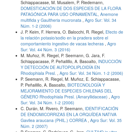
Schiappacasse, M. Musalem, P. Riedemann,
DOMESTICACIÓN DE DOS ESPECIES DE LA FLORA
PATAGÓNICA PARA USO ORNAMENTAL, Anemone
multifida y Gaultheria mucronata
,
Agro Sur: Vol. 34
Núm. 1-2 (2006)
J. P. Keim, F. Herrera, O. Balocchi, R. Riegel,
Efecto de
la relación potasio/sodio en la pradera sobre el
comportamiento ingestivo de vacas lecheras
,
Agro
Sur: Vol. 44 Núm. 3 (2016)
M. Muñoz, R. Riegel, P. Seemann, G. Jara, F.
Schiappacasse, P. Peñailillo, A. Basoalto,
INDUCCIÓN
Y DETECCIÓN DE AUTOPOLIPLOIDÍA EN
Rhodophiala Presl.
,
Agro Sur: Vol. 34 Núm. 1-2 (2006)
P. Seemann, R. Riegel, M. Muñoz, E. Schiappacasse,
P. Peñailillo, A. Basoalto,
BIOTECNOLOGÍA Y
MEJORAMIENTO DE ESPECIES CHILENAS DEL
GÉNERO Rhodophiala Presl. (Amaryllidaceae)
,
Agro
Sur: Vol. 34 Núm. 1-2 (2006)
C. Durán, M. Rivero, P. Seemann,
IDENTIFICACIÓN
DE ENDOMICORRIZAS EN LA ORQUÍDEA NATIVA
Gavilea araucana (PHIL.) CORREA
,
Agro Sur: Vol. 35
Núm. 2 (2007)
P. Seeman, C. Rodríguez, G. Jara,
CULTIVO in vitro