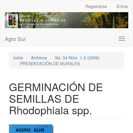
Navegación
Registrarse
Entrar
principal
Contenido
principal
Barra
lateral
Agro Sur
Toggl
naviga
Inicio
Archivos
Vol. 34 Núm. 1-2 (2006)
PRESENTACIÓN DE MURALES
GERMINACIÓN DE
SEMILLAS DE
Rhodophiala spp.
Barra