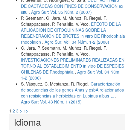
DE CACTÁCEAS CON FINES DE CONSERVACIÓN ex
situ
,
Agro Sur: Vol. 35 Núm. 2 (2007)
P. Seemann, G. Jara, M. Muñoz, R. Riegel, F.
Schiappacasse, P. Peñailillo, V. Vico,
EFECTO DE LA
APLICACIÓN DE CITOQUININAS SOBRE LA
REGENERACIÓN DE BROTES in vitro DE Rhodophiala
rhodolirion
,
Agro Sur: Vol. 34 Núm. 1-2 (2006)
G. Jara, P. Seemann, M. Muñoz, R. Riegel, F.
Schiappacasse, P. Peñailillo, V. Vico,
INVESTIGACIONES PRELIMINARES REALIZADAS EN
TORNO AL ESTABLECIMIENTO in vitro DE ESPECIES
CHILENAS DE Rhodophiala
,
Agro Sur: Vol. 34 Núm.
1-2 (2006)
S. Vásquez, C. Mestanza, R. Riegel,
Caracterización
de secuencias de los genes Ahas y psbA relacionados
con resistencias a herbicidas en Lupinus albus L.
,
Agro Sur: Vol. 43 Núm. 1 (2015)
1
2
3
>
>>
Idioma