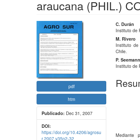
araucana (PHIL.) 
Barra
Conte
C. Durán
Instituto de
lateral
princi
M. Rivero
del
del
Instituto de
Chile.
artículo
artícu
P. Seeman
Instituto de
Resu
pdf
htm
Publicado:
Dec 31, 2007
DOI:
https://doi.org/10.4206/agrosu
Mediante p
r.2007.v35n2-32