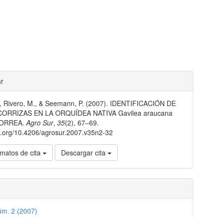
les
ar
., Rivero, M., & Seemann, P. (2007). IDENTIFICACIÓN DE
lo
ORRIZAS EN LA ORQUÍDEA NATIVA Gavilea araucana
 CORREA.
Agro Sur
,
35
(2), 67–69.
oi.org/10.4206/agrosur.2007.v35n2-32
matos de cita
Descargar cita
úm. 2 (2007)