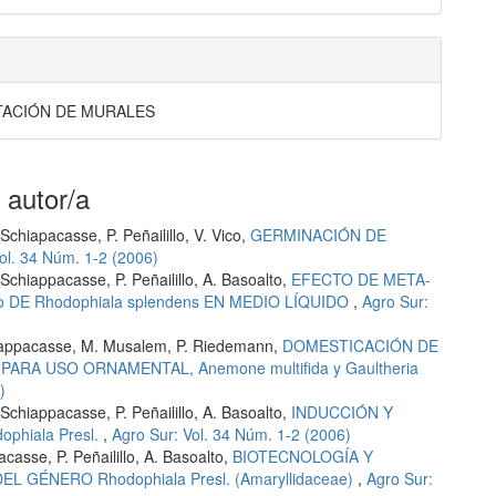
ACIÓN DE MURALES
 autor/a
chiapacasse, P. Peñailillo, V. Vico,
GERMINACIÓN DE
ol. 34 Núm. 1-2 (2006)
Schiappacasse, P. Peñailillo, A. Basoalto,
EFECTO DE META-
 DE Rhodophiala splendens EN MEDIO LÍQUIDO
,
Agro Sur:
hiappacasse, M. Musalem, P. Riedemann,
DOMESTICACIÓN DE
ARA USO ORNAMENTAL, Anemone multifida y Gaultheria
)
Schiappacasse, P. Peñailillo, A. Basoalto,
INDUCCIÓN Y
phiala Presl.
,
Agro Sur: Vol. 34 Núm. 1-2 (2006)
asse, P. Peñailillo, A. Basoalto,
BIOTECNOLOGÍA Y
 GÉNERO Rhodophiala Presl. (Amaryllidaceae)
,
Agro Sur: