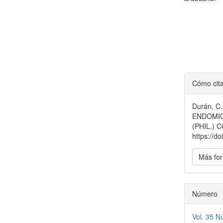
Detal
Cómo cit
del
Durán, C
artícu
ENDOMIC
(PHIL.)
https://d
Más for
Número
Vol. 35 N