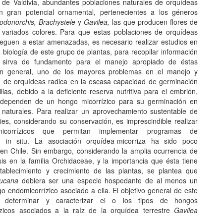
 de Valdivia, abundantes poblaciones naturales de orquídeas
n gran potencial ornamental, pertenecientes a los géneros
odonorchis, Brachystele
y
Gavilea,
las que producen flores de
y variados colores. Para que estas poblaciones de orquídeas
lleguen a estar amenazadas, es necesario realizar estudios en
a biología de este grupo de plantas, para recopilar información
 sirva de fundamento para el manejo apropiado de éstas
En general, uno de los mayores problemas en el manejo y
 de orquídeas radica en la escasa capacidad de germinación
las, debido a la deficiente reserva nutritiva para el embrión,
 dependen de un hongo micorrízico para su germinación en
 naturales. Para realizar un aprovechamiento sustentable de
ies, considerando su conservación, es imprescindible realizar
micorrízicos que permitan implementar programas de
n in situ. La asociación orquídea-micorriza ha sido poco
 en Chile. Sin embargo, considerando la amplia ocurrencia de
sis en la familia Orchidaceae, y la importancia que ésta tiene
tablecimiento y crecimiento de las plantas, se plantea que
aucana
debiera ser una especie hospedante de al menos un
o endomicorrízico asociado a ella. El objetivo general de este
s determinar y caracterizar el o los tipos de hongos
zicos asociados a la raíz de la orquídea terrestre
Gavilea