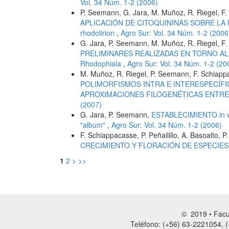
Vol. 34 Núm. 1-2 (2006)
P. Seemann, G. Jara, M. Muñoz, R. Riegel, F. S
APLICACIÓN DE CITOQUININAS SOBRE LA R
rhodolirion
,
Agro Sur: Vol. 34 Núm. 1-2 (2006
G. Jara, P. Seemann, M. Muñoz, R. Riegel, F. S
PRELIMINARES REALIZADAS EN TORNO AL E
Rhodophiala
,
Agro Sur: Vol. 34 Núm. 1-2 (20
M. Muñoz, R. Riegel, P. Seemann, F. Schiappac
POLIMORFISMOS INTRA E INTERESPECÍFIC
APROXIMACIONES FILOGENÉTICAS ENTRE E
(2007)
G. Jara, P. Seemann,
ESTABLECIMIENTO in 
"album"
,
Agro Sur: Vol. 34 Núm. 1-2 (2006)
F. Schiappacasse, P. Peñailillo, A. Basoalto,
CRECIMIENTO Y FLORACIÓN DE ESPECIES 
1
2
>
>>
© 2019 • Facul
Teléfono: (+56) 63-2221054, (+