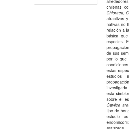
alrededores
chilenas co
Chloraea, C
atractivos 
nativas no 
relación a l
básica que
especies. 
propagación
de sus semil
por lo que
condiciones
estas espec
estudios 
propagació
investigada
esta simbio
sobre el es
Gavilea ar
tipo de hong
estudio e
endomicorrí
araucana
.