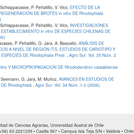
chiappacasse, P. Peñailillo, V. Vico,
EFECTO DE LA
EGENERACIÓN DE BROTES in vitro DE Rhodophiala
)
chiappacasse, P. Peñailillo, V. Vico,
INVESTIGACIONES
STABLECIMIENTO in vitro DE ESPECIES CHILENAS DE
06)
asse, P. Peñailillo, G. Jara, A. Basoalto,
ANÁLISIS DE
OS A NIVEL DE REGIÓN ITS, ESTUDIOS DE CARIOTIPO Y
SPECIES DE Rhodophiala Presl.
,
Agro Sur: Vol. 35 Núm. 2
vitro Y MICROPROPAGACION DE Rhododendron catawbiense
 P. Seemann, G. Jara, M. Muñoz,
AVANCES EN ESTUDIOS DE
DE Rhodophiala
,
Agro Sur: Vol. 34 Núm. 1-2 (2006)
tad de Ciencias Agrarias, Universidad Austral de Chile
56) 63-2221239 • Casilla 567 • Campus Isla Teja S/N • Valdivia • Chile