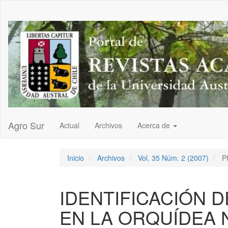
Navegación
principal
Contenido
principal
Barra
lateral
Agro Sur
Actual
Archivos
Acerca de
Inicio
Archivos
Vol. 35 Núm. 2 (2007)
P
IDENTIFICACIÓN 
EN LA ORQUÍDEA N