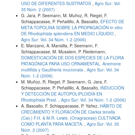
USO DE DIFERENTES SUSTRATOS
,
Agro Sur: Vol.
35 Núm. 2 (2007)
G. Jara, P. Seemann, M. Muñoz, R. Riegel, F.
Schiappacasse, P. Peñailillo, A. Basoalto,
EFECTO DE
META-TOPOLINA SOBRE LA PROPAGACIÓN in vitro
DE Rhodophiala splendens EN MEDIO LÍQUIDO
,
Agro Sur: Vol. 34 Núm. 1-2 (2006)
E. Manzano, A. Mansilla, P. Seemann, F.
Schiappacasse, M. Musalem, P. Riedemann,
DOMESTICACIÓN DE DOS ESPECIES DE LA FLORA
PATAGÓNICA PARA USO ORNAMENTAL, Anemone
multifida y Gaultheria mucronata
,
Agro Sur: Vol. 34
Núm. 1-2 (2006)
M. Muñoz, R. Riegel, P. Seemann, G. Jara, F.
Schiappacasse, P. Peñailillo, A. Basoalto,
INDUCCIÓN
Y DETECCIÓN DE AUTOPOLIPLOIDÍA EN
Rhodophiala Presl.
,
Agro Sur: Vol. 34 Núm. 1-2 (2006)
A. Basoalto, F. Schiappacasse, P. Yañez,
HÁBITO DE
CRECIMIENTO Y FLORACIÓN DE Clarkia tenella
(Cav.) F.H. & M.R. Lewis. (Onagraceae) CULTIVADA
COMO PLANTA PARA MACETA.
,
Agro Sur: Vol. 35
Núm. 2 (2007)