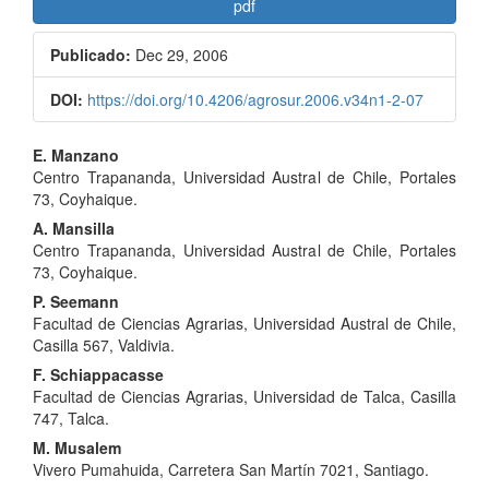
pdf
Publicado:
Dec 29, 2006
DOI:
https://doi.org/10.4206/agrosur.2006.v34n1-2-07
Contenido
E. Manzano
Centro Trapananda, Universidad Austral de Chile, Portales
principal
73, Coyhaique.
del
A. Mansilla
Centro Trapananda, Universidad Austral de Chile, Portales
artículo
73, Coyhaique.
P. Seemann
Facultad de Ciencias Agrarias, Universidad Austral de Chile,
Casilla 567, Valdivia.
F. Schiappacasse
Facultad de Ciencias Agrarias, Universidad de Talca, Casilla
747, Talca.
M. Musalem
Vivero Pumahuida, Carretera San Martín 7021, Santiago.