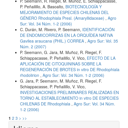
P. Seemann, R. Riegel, M. Muñoz, E. Schiappacasse,
P. Peñailillo, A. Basoalto,
BIOTECNOLOGÍA Y
MEJORAMIENTO DE ESPECIES CHILENAS DEL
GÉNERO Rhodophiala Presl. (Amaryllidaceae)
,
Agro
Sur: Vol. 34 Núm. 1-2 (2006)
C. Durán, M. Rivero, P. Seemann,
IDENTIFICACIÓN
DE ENDOMICORRIZAS EN LA ORQUÍDEA NATIVA
Gavilea araucana (PHIL.) CORREA
,
Agro Sur: Vol. 35
Núm. 2 (2007)
P. Seemann, G. Jara, M. Muñoz, R. Riegel, F.
Schiappacasse, P. Peñailillo, V. Vico,
EFECTO DE LA
APLICACIÓN DE CITOQUININAS SOBRE LA
REGENERACIÓN DE BROTES in vitro DE Rhodophiala
rhodolirion
,
Agro Sur: Vol. 34 Núm. 1-2 (2006)
G. Jara, P. Seemann, M. Muñoz, R. Riegel, F.
Schiappacasse, P. Peñailillo, V. Vico,
INVESTIGACIONES PRELIMINARES REALIZADAS EN
TORNO AL ESTABLECIMIENTO in vitro DE ESPECIES
CHILENAS DE Rhodophiala
,
Agro Sur: Vol. 34 Núm.
1-2 (2006)
1
2
3
>
>>