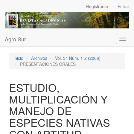
Navegación
Registrarse
Entrar
principal
Contenido
principal
Barra
lateral
Agro Sur
Toggl
naviga
Inicio
Archivos
Vol. 34 Núm. 1-2 (2006)
PRESENTACIONES ORALES
ESTUDIO,
MULTIPLICACIÓN Y
MANEJO DE
ESPECIES NATIVAS
CON APTITUD