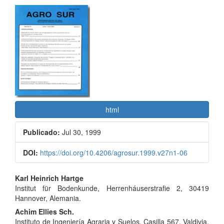
Barra
lateral
del
artículo
html
Publicado:
Jul 30, 1999
DOI:
https://doi.org/10.4206/agrosur.1999.v27n1-06
Contenido
Karl Heinrich Hartge
Institut für Bodenkunde, Herrenháuserstrafie 2, 30419
principal
Hannover, Alemania.
del
Achim Ellies Sch.
Instituto de Ingeniería Agraria y Suelos, Casilla 567, Valdivia,