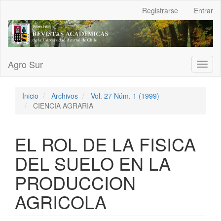
Navegación
Registrarse
Entrar
principal
Contenido
principal
Barra
lateral
Agro Sur
Toggl
naviga
Inicio
Archivos
Vol. 27 Núm. 1 (1999)
CIENCIA AGRARIA
EL ROL DE LA FISICA
DEL SUELO EN LA
PRODUCCION
AGRICOLA