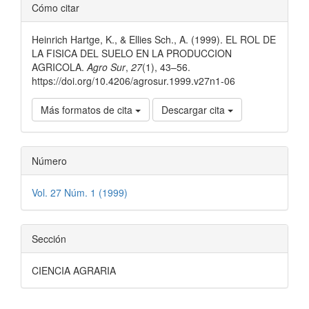
Detalles
Cómo citar
del
Heinrich Hartge, K., & Ellies Sch., A. (1999). EL ROL DE
artículo
LA FISICA DEL SUELO EN LA PRODUCCION
AGRICOLA.
Agro Sur
,
27
(1), 43–56.
https://doi.org/10.4206/agrosur.1999.v27n1-06
Más formatos de cita
Descargar cita
Número
Vol. 27 Núm. 1 (1999)
Sección
CIENCIA AGRARIA