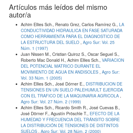
Artículos más leídos del mismo
autor/a
Achim Ellies Sch., Renato Grez, Carlos Ramírez G.,
LA
CONDUCTIVIDAD HIDRAULICA EN FASE SATURADA
COMO HERRAMIENTA PARA EL DIAGNOSTICO DE
LA ESTRUCTURA DEL SUELO
,
Agro Sur: Vol. 25
Núm. 1 (1997)
Juan Nissen M., Cristian Quiroz S., Oscar Seguel S.,
Roberto Mac Donald H., Achim Ellies Sch.,
VARIACION
DEL POTENCIAL MATRICO DURANTE EL
MOVIMIENTO DE AGUA EN ANDISOLES
,
Agro Sur:
Vol. 33 Núm. 1 (2005)
Achim Ellies Sch., José Dórner E.,
DISTRIBUCION DE
TENSIONES EN UN SUELO PALEHUMULT EJERCIDA
CON EL TRAFICO DE LA MAQUINARIA AGRICOLA
,
Agro Sur: Vol. 27 Núm. 2 (1999)
Achim Ellies Sch., Ricardo Smith R., José Cuevas B.,
José Dörner F., Agustín Pröschle T.,
EFECTO DE LA
HUMEDAD Y FRECUENCIA DEL TRÁNSITO SOBRE
LA DISTRIBUCIÓN DE TENSIONES DE DISTINTOS
SUELOS
,
Agro Sur: Vol. 28 Núm. 2 (2000)