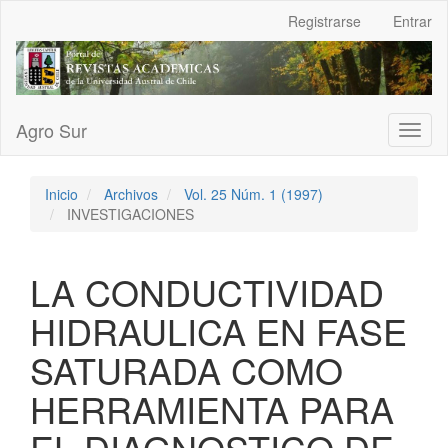
Navegación
Registrarse
Entrar
principal
Contenido
principal
Barra
lateral
Agro Sur
Toggl
naviga
Inicio
Archivos
Vol. 25 Núm. 1 (1997)
INVESTIGACIONES
LA CONDUCTIVIDAD
HIDRAULICA EN FASE
SATURADA COMO
HERRAMIENTA PARA
EL DIAGNOSTICO DE