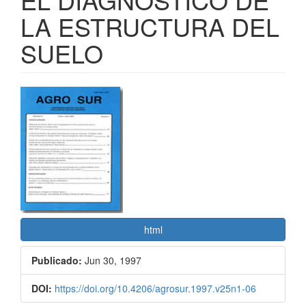
LA ESTRUCTURA DEL
SUELO
Barra
lateral
del
artículo
html
Publicado:
Jun 30, 1997
DOI:
https://doi.org/10.4206/agrosur.1997.v25n1-06