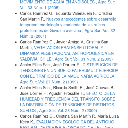
MOVIMIENTO DE AGUA EN ANDISOLES
,
Agro Sur:
Vol. 33 Núm. 1 (2005)
Carlos Ramirez G., Eduardo Valenzuela F., Cristina
San Martin P.,
Nuevos antecedentes sobre desarrollo
temprano, morfología y anatomía de las raíces
proteiformes de Gevuina avellana
,
Agro Sur: Vol. 32
Núm. 2 (2004)
Carlos Ramírez G., Javier Amigo V., Cristina San
Martín,
VEGETACION PRATENSE LITORAL Y
DINAMICA VEGETACIONAL ANTROPOGENICA EN
VALDIVIA, CHILE
,
Agro Sur: Vol. 31 Núm. 2 (2003)
Achim Ellies Sch., José Dórner E.,
DISTRIBUCION DE
TENSIONES EN UN SUELO PALEHUMULT EJERCIDA
CON EL TRAFICO DE LA MAQUINARIA AGRICOLA
,
Agro Sur: Vol. 27 Núm. 2 (1999)
Achim Ellies Sch., Ricardo Smith R., José Cuevas B.,
José Dörner F., Agustín Pröschle T.,
EFECTO DE LA
HUMEDAD Y FRECUENCIA DEL TRÁNSITO SOBRE
LA DISTRIBUCIÓN DE TENSIONES DE DISTINTOS
SUELOS
,
Agro Sur: Vol. 28 Núm. 2 (2000)
Carlos Ramírez G., Cristina San Martín P., María Luisa
Keim K.,
EVALUACION ECOLOGICA DEL ANTIGUO
BASURAL DE OVEJERIA (OSORNO, CHILE)
,
Agro