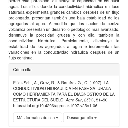
pierde esta porosidad, disminuye la capacidad en conducir
agua. Los sitios donde la conductividad hidráulica en fase
saturada experimenta grandes cambios después de un flujo
prolongado, presentan también una baja estabilidad de los
agregados al agua. A medida que los suelos de ceniza
volcánica presentan un desarrollo pedológico más avanzado,
disminuye la porosidad gruesa y con ello, también la
conductividad hidráulica. Paralelamente, disminuye la
estabilidad de los agregados al agua e incrementan las
variaciones en la conductividad hidráulica después de un
flujo continuo.
Detalles
Cómo citar
del
Ellies Sch., A., Grez, R., & Ramírez G., C. (1997). LA
artículo
CONDUCTIVIDAD HIDRAULICA EN FASE SATURADA
COMO HERRAMIENTA PARA EL DIAGNOSTICO DE LA
ESTRUCTURA DEL SUELO.
Agro Sur
,
25
(1), 51–56.
https://doi.org/10.4206/agrosur.1997.v25n1-06
Más formatos de cita
Descargar cita