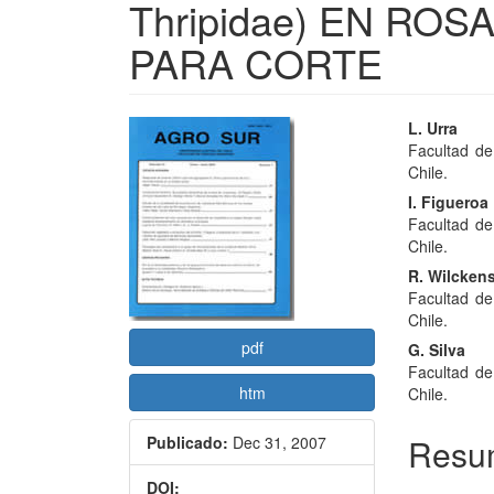
Thripidae) EN ROSAS
PARA CORTE
Barra
Conte
L. Urra
Facultad de
lateral
princi
Chile.
del
del
I. Figueroa
Facultad de
artículo
artícu
Chile.
R. Wilcken
Facultad de
Chile.
pdf
G. Silva
Facultad de
htm
Chile.
Resu
Publicado:
Dec 31, 2007
DOI: