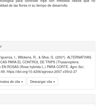
 ecológica para controlar trips con métodos físicos que no
alidad de las flores ni su tiempo de desarrollo.
les
ar
 Figueroa, I., Wilckens, R., & Silva, G. (2007). ALTERNATIVAS
lo
CAS PARA EL CONTROL DE TRIPS (Thysanoptera:
e) EN ROSAS (Rosa hybrida L.) PARA CORTE.
Agro Sur
,
–59. https://doi.org/10.4206/agrosur.2007.v35n2-27
matos de cita
Descargar cita