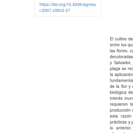
https://doi.org/10.4206/agrosu
r.2007.v35n2-27
El cultivo d
entre los q
las flores,
decoloradas
y Salvador,
plaga se rec
la aplicació
fundamental
de la flor y
biológica d
interés mun
requieren t
producción d
esta razón 
prácticas y
lo anterior