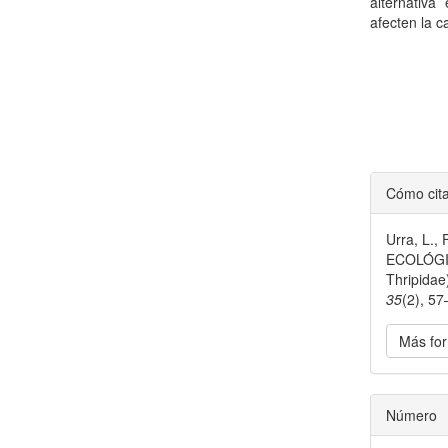
alternativa
afecten la c
Detal
Cómo cit
del
Urra, L.,
artícu
ECOLÓGI
Thripida
35
(2), 57
Más for
Número