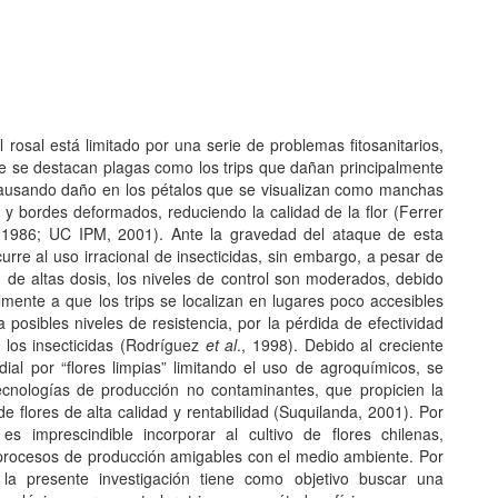
el rosal está limitado por una serie de problemas fitosanitarios,
ue se destacan plagas como los trips que dañan principalmente
 causando daño en los pétalos que se visualizan como manchas
 y bordes deformados, reduciendo la calidad de la flor (Ferrer
 1986; UC IPM, 2001). Ante la gravedad del ataque de esta
urre al uso irracional de insecticidas, sin embargo, a pesar de
n de altas dosis, los niveles de control son moderados, debido
mente a que los trips se localizan en lugares poco accesibles
 a posibles niveles de resistencia, por la pérdida de efectividad
e los insecticidas (Rodríguez
et al
., 1998). Debido al creciente
dial por “flores limpias” limitando el uso de agroquímicos, se
ecnologías de producción no contaminantes, que propicien la
e flores de alta calidad y rentabilidad (Suquilanda, 2001). Por
es imprescindible incorporar al cultivo de flores chilenas,
 procesos de producción amigables con el medio ambiente. Por
, la presente investigación tiene como objetivo buscar una