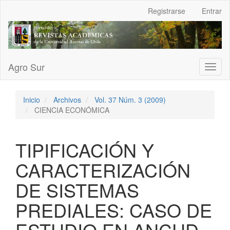
Navegación
Registrarse
Entrar
principal
Contenido
principal
Barra
lateral
Agro Sur
Toggl
naviga
Inicio
Archivos
Vol. 37 Núm. 3 (2009)
CIENCIA ECONÓMICA
TIPIFICACIÓN Y
CARACTERIZACIÓN
DE SISTEMAS
PREDIALES: CASO DE
ESTUDIO EN ANCUD,