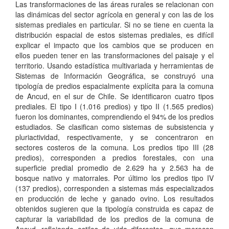
Las transformaciones de las áreas rurales se relacionan con
las dinámicas del sector agrícola en general y con las de los
sistemas prediales en particular. Si no se tiene en cuenta la
distribución espacial de estos sistemas prediales, es difícil
explicar el impacto que los cambios que se producen en
ellos pueden tener en las transformaciones del paisaje y el
territorio. Usando estadística multivariada y herramientas de
Sistemas de Información Geográfica, se construyó una
tipología de predios espacialmente explícita para la comuna
de Ancud, en el sur de Chile. Se identificaron cuatro tipos
prediales. El tipo I (1.016 predios) y tipo II (1.565 predios)
fueron los dominantes, comprendiendo el 94% de los predios
estudiados. Se clasifican como sistemas de subsistencia y
pluriactividad, respectivamente, y se concentraron en
sectores costeros de la comuna. Los predios tipo III (28
predios), corresponden a predios forestales, con una
superficie predial promedio de 2.629 ha y 2.563 ha de
bosque nativo y matorrales. Por último los predios tipo IV
(137 predios), corresponden a sistemas más especializados
en producción de leche y ganado ovino. Los resultados
obtenidos sugieren que la tipología construida es capaz de
capturar la variabilidad de los predios de la comuna de
Ancud, reflejando estilos de vida diferentes, que merecen