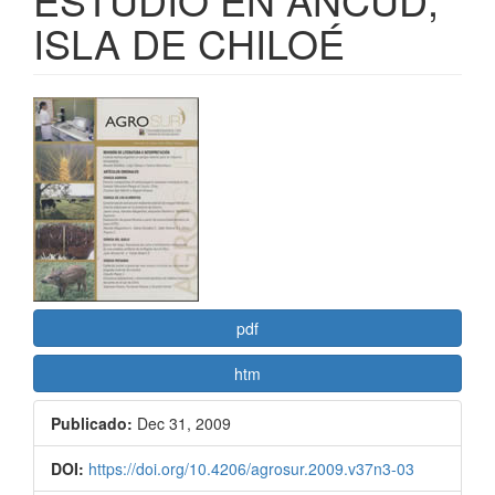
ISLA DE CHILOÉ
Barra
lateral
del
artículo
pdf
htm
Publicado:
Dec 31, 2009
DOI:
https://doi.org/10.4206/agrosur.2009.v37n3-03