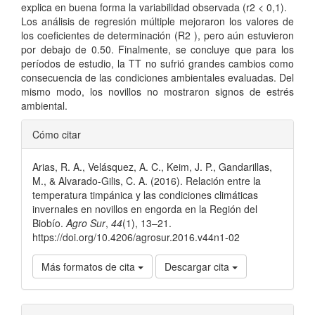
explica en buena forma la variabilidad observada (r2 < 0,1).
Los análisis de regresión múltiple mejoraron los valores de
los coeficientes de determinación (R2 ), pero aún estuvieron
por debajo de 0.50. Finalmente, se concluye que para los
períodos de estudio, la TT no sufrió grandes cambios como
consecuencia de las condiciones ambientales evaluadas. Del
mismo modo, los novillos no mostraron signos de estrés
ambiental.
Detalles
Cómo citar
del
Arias, R. A., Velásquez, A. C., Keim, J. P., Gandarillas,
artículo
M., & Alvarado-Gilis, C. A. (2016). Relación entre la
temperatura timpánica y las condiciones climáticas
invernales en novillos en engorda en la Región del
Biobío.
Agro Sur
,
44
(1), 13–21.
https://doi.org/10.4206/agrosur.2016.v44n1-02
Más formatos de cita
Descargar cita