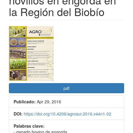
la Región del Biobío
Barra
lateral
del
artículo
pdf
Publicado:
Apr 29, 2016
DOI:
https://doi.org/10.4206/agrosur.2016.v44n1-02
Palabras clave:
- ganado bovino de engorda