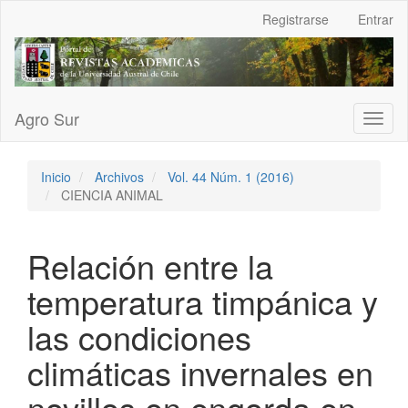
Navegación
Registrarse
Entrar
principal
Contenido
principal
Barra
lateral
Agro Sur
Toggl
naviga
Inicio
Archivos
Vol. 44 Núm. 1 (2016)
CIENCIA ANIMAL
Relación entre la
temperatura timpánica y
las condiciones
climáticas invernales en
novillos en engorda en