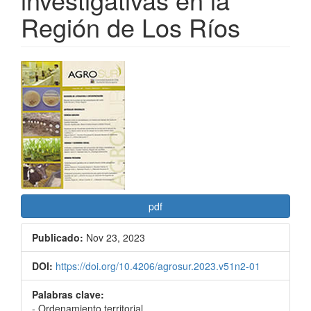
Región de Los Ríos
Barra
lateral
del
artículo
pdf
Publicado:
Nov 23, 2023
DOI:
https://doi.org/10.4206/agrosur.2023.v51n2-01
Palabras clave:
- Ordenamiento territorial