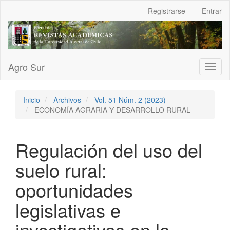
Navegación
Registrarse
Entrar
principal
Contenido
principal
Barra
lateral
Agro Sur
Toggl
naviga
Inicio
Archivos
Vol. 51 Núm. 2 (2023)
ECONOMÍA AGRARIA Y DESARROLLO RURAL
Regulación del uso del
suelo rural:
oportunidades
legislativas e
investigativas en la