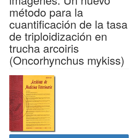
método para la
cuantificación de la tasa
de triploidización en
trucha arcoiris
(Oncorhynchus mykiss)
Barra
lateral
del
artículo