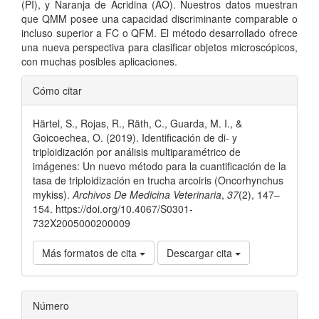
(PI), y Naranja de Acridina (AO). Nuestros datos muestran
que QMM posee una capacidad discriminante comparable o
incluso superior a FC o QFM. El método desarrollado ofrece
una nueva perspectiva para clasificar objetos microscópicos,
con muchas posibles aplicaciones.
Detalles
Cómo citar
del
Härtel, S., Rojas, R., Räth, C., Guarda, M. I., &
artículo
Goicoechea, O. (2019). Identificación de di- y
triploidización por análisis multiparamétrico de
imágenes: Un nuevo método para la cuantificación de la
tasa de triploidización en trucha arcoiris (Oncorhynchus
mykiss).
Archivos De Medicina Veterinaria
,
37
(2), 147–
154. https://doi.org/10.4067/S0301-
732X2005000200009
Más formatos de cita
Descargar cita
Número