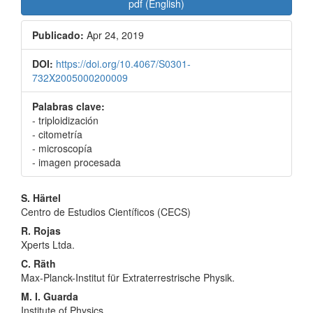
pdf (English)
Publicado:
Apr 24, 2019
DOI:
https://doi.org/10.4067/S0301-
732X2005000200009
Palabras clave:
- triploidización
- citometría
- microscopía
- imagen procesada
Contenido
S. Härtel
Centro de Estudios Científicos (CECS)
principal
R. Rojas
del
Xperts Ltda.
artículo
C. Räth
Max-Planck-Institut für Extraterrestrische Physik.
M. I. Guarda
Institute of Physics.