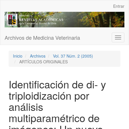
Navegación
Entrar
principal
Contenido
principal
Barra
lateral
Archivos de Medicina Veterinaria
Toggl
naviga
Inicio
Archivos
Vol. 37 Núm. 2 (2005)
ARTÍCULOS ORIGINALES
Identificación de di- y
triploidización por
análisis
multiparamétrico de
imágenes: Un nuevo