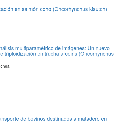
tación en salmón coho (Oncorhynchus kisutch)
r análisis multiparamétrico de imágenes: Un nuevo
de triploidización en trucha arcoiris (Oncorhynchus
oechea
ransporte de bovinos destinados a matadero en