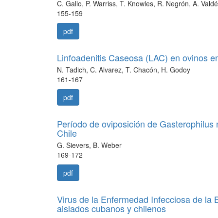
C. Gallo, P. Warriss, T. Knowles, R. Negrón, A. Valdé
155-159
pdf
Linfoadenitis Caseosa (LAC) en ovinos en
N. Tadich, C. Alvarez, T. Chacón, H. Godoy
161-167
pdf
Período de oviposición de Gasterophilus na
Chile
G. Sievers, B. Weber
169-172
pdf
Virus de la Enfermedad Infecciosa de la 
aislados cubanos y chilenos