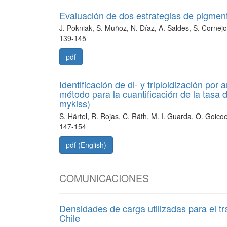
Evaluación de dos estrategias de pigmen
J. Pokniak, S. Muñoz, N. Díaz, A. Saldes, S. Cornejo
139-145
pdf
Identificación de di- y triploidización po
método para la cuantificación de la tasa 
mykiss)
S. Härtel, R. Rojas, C. Räth, M. I. Guarda, O. Goic
147-154
pdf (English)
COMUNICACIONES
Densidades de carga utilizadas para el t
Chile