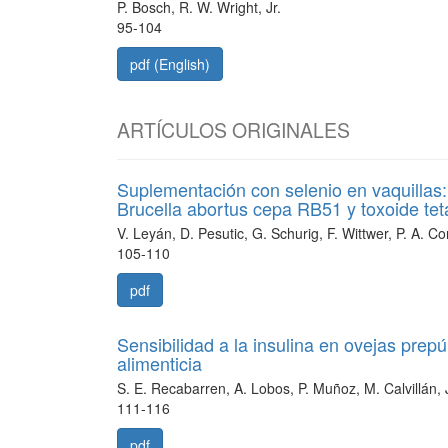
P. Bosch, R. W. Wright, Jr.
95-104
pdf (English)
ARTÍCULOS ORIGINALES
Suplementación con selenio en vaquillas:
Brucella abortus cepa RB51 y toxoide tet
V. Leyán, D. Pesutic, G. Schurig, F. Wittwer, P. A. Co
105-110
pdf
Sensibilidad a la insulina en ovejas prep
alimenticia
S. E. Recabarren, A. Lobos, P. Muñoz, M. Calvillán, J
111-116
pdf