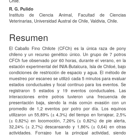
del
Chile.
R. G. Pulido
artículo
Instituto de Ciencia Animal, Facultad de Ciencias
Veterinarias, Universidad Austral de Chile, Valdivia, Chile.
Resumen
El Caballo Fino Chilote (CFCh) es la única raza de pony
chileno y un recurso genético único. Un grupo de 7 potros
CFCh fue observado por 60 horas, durante el verano, en la
estación experimental del INIA-Butalcura, Isla de Chiloé, bajo
condiciones de restricción de espacio y agua. El método de
muestreo por escaneo se utilizó cada 5 minutos para evaluar
estados conductuales y focal continuo para los eventos. Se
registraron 5 estados y 19 eventos conductuales. Las
interacciones entre potros tuvieron una frecuencia de
presentación baja, siendo la más común evasión con un
promedio de 1,2 eventos por potro por día. Los equinos
utilizaron un 55,89% (± 4,3%) del tiempo en forrajear, 2,5%
(± 0,82%) en locomoción, 7,26% (± 0,82%) de pie alerta,
32,24% (± 2,7%) descansando y 1,86% (± 0,64) en otras
actividades. Forrajeo fue la principal actividad, siendo