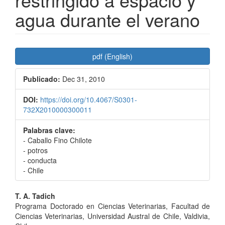
agua durante el verano
Barra
pdf (English)
lateral
Publicado:
Dec 31, 2010
del
artículo
DOI:
https://doi.org/10.4067/S0301-
732X2010000300011
Palabras clave:
- Caballo Fino Chilote
- potros
- conducta
- Chile
Contenido
T. A. Tadich
Programa Doctorado en Ciencias Veterinarias, Facultad de
principal
Ciencias Veterinarias, Universidad Austral de Chile, Valdivia,