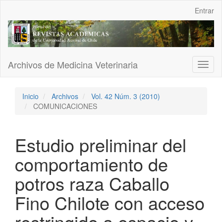
Navegación
Entrar
principal
Contenido
principal
Barra
lateral
Archivos de Medicina Veterinaria
Toggl
naviga
Inicio
Archivos
Vol. 42 Núm. 3 (2010)
COMUNICACIONES
Estudio preliminar del
comportamiento de
potros raza Caballo
Fino Chilote con acceso
restringido a espacio y