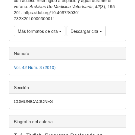
con acceso restringido a espacio y agua durante el
verano.
Archivos De Medicina Veterinaria
,
42
(3), 195–
201. https://doi.org/10.4067/S0301-
732X2010000300011
Más formatos de cita
Descargar cita
Número
Vol. 42 Núm. 3 (2010)
Sección
COMUNICACIONES
Biografía del autor/a
T. A. Tadich,
Programa Doctorado en