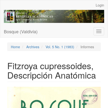
Main
Login
Navigation
Main
Content
Sidebar
Bosque (Valdivia)
Toggl
naviga
Home
Archives
Vol. 5 No. 1 (1983)
Informes
Fitzroya cupressoides,
Descripción Anatómica
Article
Sidebar