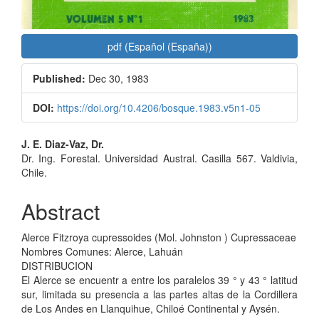
pdf (Español (España))
Published:
Dec 30, 1983
DOI:
https://doi.org/10.4206/bosque.1983.v5n1-05
Main
J. E. Diaz-Vaz, Dr.
Dr. Ing. Forestal. Universidad Austral. Casilla 567. Valdivia,
Article
Chile.
Content
Abstract
Alerce Fitzroya cupressoides (Mol. Johnston ) Cupressaceae
Nombres Comunes: Alerce, Lahuán
DISTRIBUCION
El Alerce se encuentr a entre los paralelos 39 ° y 43 ° latitud
sur, limitada su presencia a las partes altas de la Cordillera
de Los Andes en Llanquihue, Chiloé Continental y Aysén.