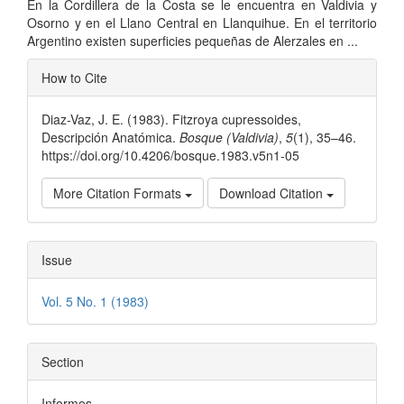
En la Cordillera de la Costa se le encuentra en Valdivia y
Osorno y en el Llano Central en Llanquihue. En el territorio
Argentino existen superficies pequeñas de Alerzales en ...
Article
How to Cite
Details
Diaz-Vaz, J. E. (1983). Fitzroya cupressoides,
Descripción Anatómica.
Bosque (Valdivia)
,
5
(1), 35–46.
https://doi.org/10.4206/bosque.1983.v5n1-05
More Citation Formats
Download Citation
Issue
Vol. 5 No. 1 (1983)
Section
Informes