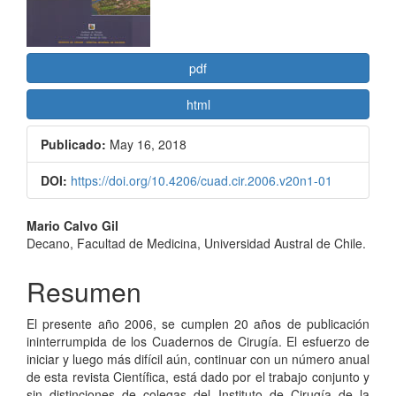
pdf
html
Publicado:
May 16, 2018
DOI:
https://doi.org/10.4206/cuad.cir.2006.v20n1-01
Contenido
Mario Calvo Gil
Decano, Facultad de Medicina, Universidad Austral de Chile.
principal
del
Resumen
artículo
El presente año 2006, se cumplen 20 años de publicación
ininterrumpida de los Cuadernos de Cirugía. El esfuerzo de
iniciar y luego más difícil aún, continuar con un número anual
de esta revista Científica, está dado por el trabajo conjunto y
sin distinciones de colegas del Instituto de Cirugía de la