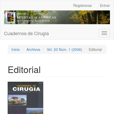
Navegación
Registrarse
Entrar
principal
Contenido
principal
Barra
lateral
Cuadernos de Cirugía
Toggl
naviga
Inicio
Archivos
Vol. 20 Núm. 1 (2006)
Editorial
Editorial
Barra
lateral
del
artículo