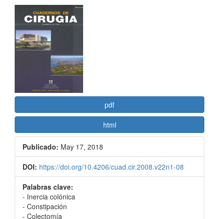
Barra
lateral
del
artículo
pdf
html
Publicado:
May 17, 2018
DOI:
https://doi.org/10.4206/cuad.cir.2008.v22n1-08
Palabras clave:
- Inercia colónica
- Constipación
- Colectomía