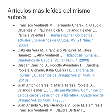
Artículos más leídos del mismo
autor/a
Francisco Venturelli M., Fernando Uherek P., Claudio
Cifuentes V., Paulina Folch C., Orlando Felmer E.,
Pamela Valentin H.,
Hernia inguinal: Conceptos
actuales
,
Cuadernos de Cirugía: Vol. 21 Núm. 1
(2007)
Gabriela Vera M., Francisco Venturelli M., José
Ramírez T., Aliro Venturelli L.,
Hidatidosis humana
,
Cuadernos de Cirugía: Vol. 17 Núm. 1 (2003)
Cristian Cancino B., Rodolfo Avendaño H., Carolina
Poblete Andrade, Katia Guerra H.,
Gangrena de
Fournier
,
Cuadernos de Cirugía: Vol. 24 Núm. 1
(2010)
Juan Antonio Pérez P., María Teresa Poblete S.,
Orlando Felmer E.,
Quiste paratiroideo. Comunicación
de dos casos y revisión de la literatura
,
Cuadernos de
Cirugía: Vol. 20 Núm. 1 (2006)
Juan Anzieta V., Iván Arancibia V., José M. Ramírez T.,
Francisco Venturelli M., Claudia Bertrán F.,