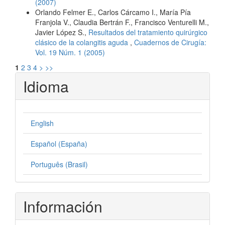
(2007)
Orlando Felmer E., Carlos Cárcamo I., María Pía
Franjola V., Claudia Bertrán F., Francisco Venturelli M.,
Javier López S.,
Resultados del tratamiento quirúrgico
clásico de la colangitis aguda
,
Cuadernos de Cirugía:
Vol. 19 Núm. 1 (2005)
1
2
3
4
>
>>
Idioma
English
Español (España)
Português (Brasil)
Información