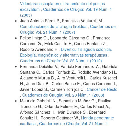
Videotoracoscopia en el tratamiento del pectus
excavatum
,
Cuadernos de Cirugía: Vol. 19 Núm. 1
(2005)
Juan Antonio Pérez P., Francisco Venturelli M.,
Complicaciones de la cirugía tiroidea
,
Cuadernos de
Cirugía: Vol. 21 Núm. 1 (2007)
Felipe Imigo G., Leonardo Cárcamo G., Francisco
Cárcamo G., Erick Castillo F., Carlos Fonfach Z.,
Rodolfo Avendaño H.,
Diverticulitis aguda colónica.
Etiología, diagnóstico y alternativas terapéuticas
,
Cuadernos de Cirugía: Vol. 26 Núm. 1 (2012)
Fernanda Deichler V., Patricio Fernández A., Gabriela
Santana C., Carlos Fonfach Z., Rodolfo Avendaño H.,
Alejandro Murua B., Aliro Venturelli L., Carlos Kuschel
H., Juan Díaz B., Carlos Banse E., Carlos Cárcamo I.,
Javier López S., Carmen Torrijos C.,
Cáncer de Recto
,
Cuadernos de Cirugía: Vol. 20 Núm. 1 (2006)
Mauricio Gabrielli N., Sebastian Muñoz G., Paulina
Troncoso G., Orlando Felmer E., Carlos Kinast A.,
Alfonso Sánchez H., Iván Duhalde S., Eberhard
Schultz H., Roberto Oettinger W.,
Herida penetrante
cardíaca
,
Cuadernos de Cirugía: Vol. 21 Núm. 1