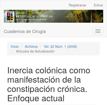
Navegación
Registrarse
Entrar
principal
Contenido
principal
Barra
lateral
Cuadernos de Cirugía
Toggl
naviga
Inicio
Archivos
Vol. 22 Núm. 1 (2008)
Artículos de Actualización
Inercia colónica como
manifestación de la
constipación crónica.
Enfoque actual