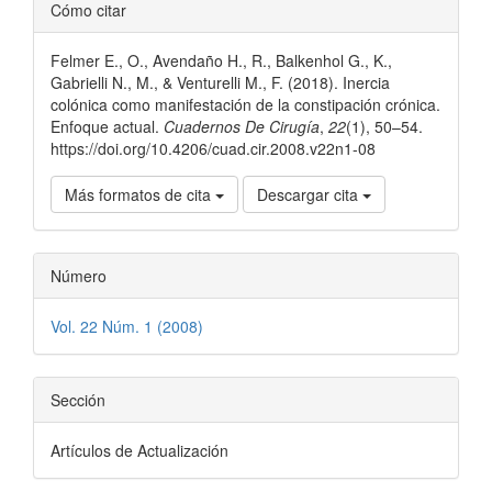
Detalles
Cómo citar
del
Felmer E., O., Avendaño H., R., Balkenhol G., K.,
artículo
Gabrielli N., M., & Venturelli M., F. (2018). Inercia
colónica como manifestación de la constipación crónica.
Enfoque actual.
Cuadernos De Cirugía
,
22
(1), 50–54.
https://doi.org/10.4206/cuad.cir.2008.v22n1-08
Más formatos de cita
Descargar cita
Número
Vol. 22 Núm. 1 (2008)
Sección
Artículos de Actualización