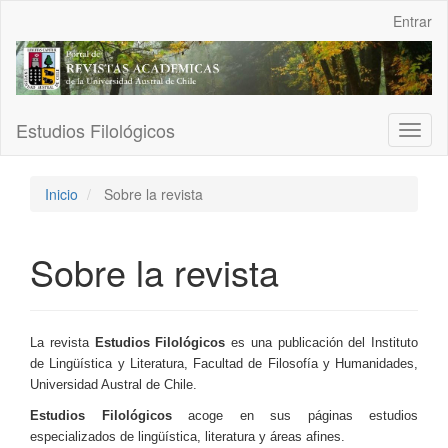
Navegación
Entrar
principal
Contenido
principal
Barra
lateral
Estudios Filológicos
Toggl
naviga
Inicio
Sobre la revista
Sobre la revista
La revista
Estudios Filológicos
es una publicación del Instituto
de Lingüística y Literatura, Facultad de Filosofía y Humanidades,
Universidad Austral de Chile.
Estudios Filológicos
acoge en sus páginas estudios
especializados de lingüística, literatura y áreas afines.