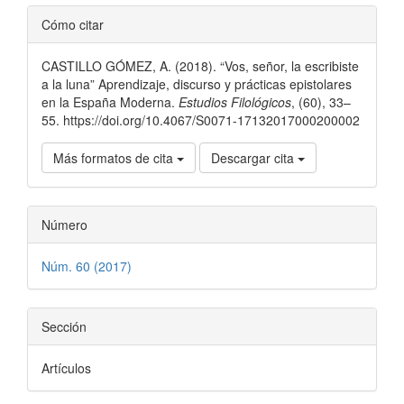
Detalles
Cómo citar
del
CASTILLO GÓMEZ, A. (2018). “Vos, señor, la escribiste
artículo
a la luna” Aprendizaje, discurso y prácticas epistolares
en la España Moderna.
Estudios Filológicos
, (60), 33–
55. https://doi.org/10.4067/S0071-17132017000200002
Más formatos de cita
Descargar cita
Número
Núm. 60 (2017)
Sección
Artículos