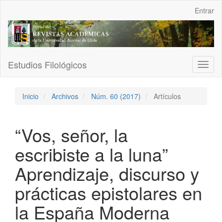
Navegación
Entrar
principal
Contenido
principal
Barra
lateral
Estudios Filológicos
Toggl
naviga
Inicio
Archivos
Núm. 60 (2017)
Artículos
“Vos, señor, la
escribiste a la luna”
Aprendizaje, discurso y
prácticas epistolares en
la España Moderna