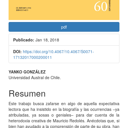
pdf
Publicado:
Jan 18, 2018
DOI:
https://doi.org/10.4067/10.4067/S0071-
17132017000200011
Contenido
YANKO GONZÁLEZ
Universidad Austral de Chile.
principal
del
Resumen
artículo
Este trabajo busca zafarse en algo de aquella expectativa
lectora que ha insistido en la biografía y las ocurrencias –ya
atribuladas, ya sosas o geniales– para dar cuenta de la
heterodoxia creativa de Mauricio Redolés. Anécdotas que, si
bien han ayudado a la comprensión de parte de su obra, han