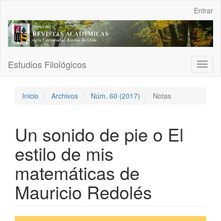
Navegación
Entrar
principal
Contenido
principal
Barra
lateral
Estudios Filológicos
Toggl
naviga
Inicio
Archivos
Núm. 60 (2017)
Notas
Un sonido de pie o El
estilo de mis
matemáticas de
Mauricio Redolés