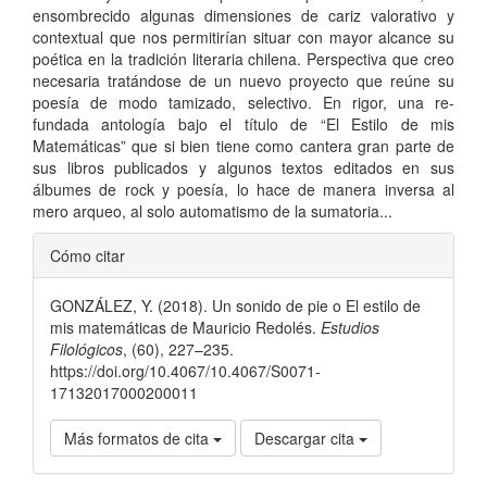
ensombrecido algunas dimensiones de cariz valorativo y
contextual que nos permitirían situar con mayor alcance su
poética en la tradición literaria chilena. Perspectiva que creo
necesaria tratándose de un nuevo proyecto que reúne su
poesía de modo tamizado, selectivo. En rigor, una re-
fundada antología bajo el título de “El Estilo de mis
Matemáticas” que si bien tiene como cantera gran parte de
sus libros publicados y algunos textos editados en sus
álbumes de rock y poesía, lo hace de manera inversa al
mero arqueo, al solo automatismo de la sumatoria...
Detalles
Cómo citar
del
GONZÁLEZ, Y. (2018). Un sonido de pie o El estilo de
artículo
mis matemáticas de Mauricio Redolés.
Estudios
Filológicos
, (60), 227–235.
https://doi.org/10.4067/10.4067/S0071-
17132017000200011
Más formatos de cita
Descargar cita