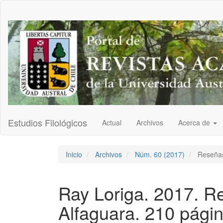
Navegación
principal
Contenido
principal
Barra
lateral
Estudios Filológicos
Actual
Archivos
Acerca de
Inicio
Archivos
Núm. 60 (2017)
Reseña
Ray Loriga. 2017. Re
Alfaguara. 210 págin