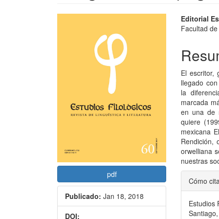
Barra
Conte
Editorial E
Facultad de 
lateral
princi
del
del
Resu
artículo
artícu
El escritor
llegado con
la diferenc
marcada más
en una de 
quiere (199
mexicana El
Rendición, 
orwelliana s
nuestras soc
Detal
pdf
Cómo cit
del
Publicado:
Jan 18, 2018
Estudios 
artícu
Santiago,
DOI: