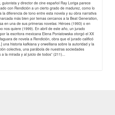
or, guionista y director de cine español Ray Loriga parece
gado con Rendición a un cierto grado de madurez, como lo
 la diferencia de tono entre esta novela y su obra narrativa
 marcada más bien por temas cercanos a la Beat Generation,
nsa en una de sus primeras novelas: Héroes (1993) o en
no nos quiere (1999). En abril de este año, un jurado
 por la escritora mexicana Elena Poniatowska otorgó el XX
faguara de novela a Rendición, obra que el jurado calificó
] una historia kafkiana y orwelliana sobre la autoridad y la
ión colectiva, una parábola de nuestras sociedades
a la mirada y al juicio de todos” (211)...