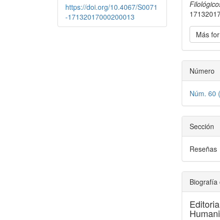
Filológico
https://doi.org/10.4067/S0071
1713201
-17132017000200013
Más for
Número
Núm. 60 
Sección
Reseñas
Biografía 
Editori
Humanid