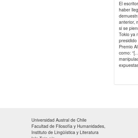
El escrit
haber lle
demuestra
anterior,
si se pie
Tokio ya 
presidido
Premio Al
como: “[…
manipulac
expuestas 
Universidad Austral de Chile
Facultad de Filosofía y Humanidades,
Instituto de Lingüística y Literatura