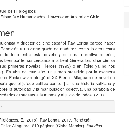
nido
studios Filológicos
Filosofía y Humanidades, Universidad Austral de Chile.
pal
men
lo
, guionista y director de cine español Ray Loriga parece haber
 Rendición a un cierto grado de madurez, como lo demuestra
ia de tono entre esta novela y su obra narrativa anterior,
 bien por temas cercanos a la Beat Generation, si se piensa
sus primeras novelas: Héroes (1993) o en Tokio ya no nos
9). En abril de este año, un jurado presidido por la escritora
ena Poniatowska otorgó el XX Premio Alfaguara de novela a
obra que el jurado calificó como: “[…] una historia kafkiana y
obre la autoridad y la manipulación colectiva, una parábola de
iedades expuestas a la mirada y al juicio de todos” (211).
les
ar
Filológicos, E. (2018). Ray Loriga. 2017. Rendición.
lo
 Chile: Alfaguara. 210 páginas (Claire Mercier).
Estudios