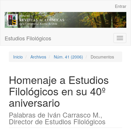
Navegación
Entrar
principal
Contenido
principal
Barra
lateral
Estudios Filológicos
Toggl
naviga
Inicio
Archivos
Núm. 41 (2006)
Documentos
Homenaje a Estudios
Filológicos en su 40º
aniversario
Palabras de Iván Carrasco M.,
Director de Estudios Filológicos