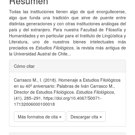
Resumen
artículo
Todas las instituciones tienen algo de qué enorgullecerse,
algo que funda una tradición que sirve de puente entre
distintas generaciones y con otras instituciones análogas del
país y del extranjero. Para nuestra Facultad de Filosofía y
Humanidades y en particular para el Instituto de Lingüística y
Literatura, uno de nuestros bienes intelectuales más
preciados es
Estudios Filológicos
, la revista más antigua de
la Universidad Austral de Chile...
Detalles
Cómo citar
del
Carrasco M., I. (2018). Homenaje a Estudios Filológicos
artículo
en su 40º aniversario: Palabras de Iván Carrasco M.,
Director de Estudios Filológicos.
Estudios Filológicos
,
(41), 285–291. https://doi.org/10.4067/S0071-
17132006000100018
Más formatos de cita
Descargar cita