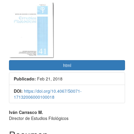
Barra
lateral
del
artículo
html
Publicado:
Feb 21, 2018
DOI:
https://doi.org/10.4067/S0071-
17132006000100018
Contenido
Iván Carrasco M.
Director de Estudios Filológicos
principal
del