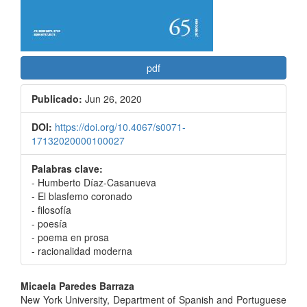
pdf
Publicado:
Jun 26, 2020
DOI:
https://doi.org/10.4067/s0071-
17132020000100027
Palabras clave:
- Humberto Díaz-Casanueva
- El blasfemo coronado
- filosofía
- poesía
- poema en prosa
- racionalidad moderna
Contenido
Micaela Paredes Barraza
New York University, Department of Spanish and Portuguese