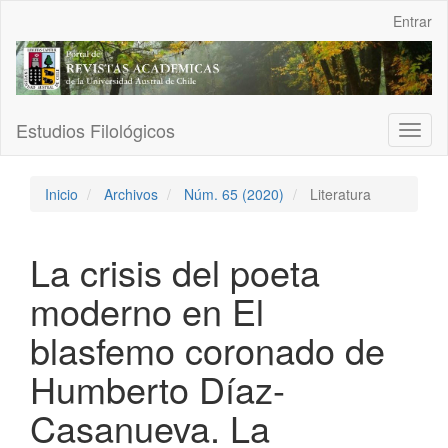
Navegación
Entrar
principal
Contenido
principal
Barra
lateral
Estudios Filológicos
Toggl
naviga
Inicio
Archivos
Núm. 65 (2020)
Literatura
La crisis del poeta
moderno en El
blasfemo coronado de
Humberto Díaz-
Casanueva. La