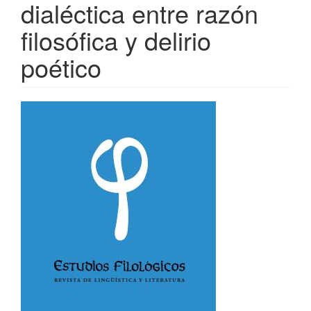
dialéctica entre razón
filosófica y delirio
poético
Barra
lateral
del
artículo