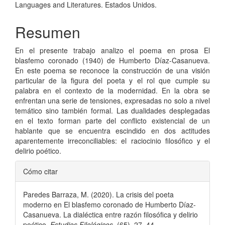
principal
Languages and Literatures. Estados Unidos.
del
Resumen
artículo
En el presente trabajo analizo el poema en prosa El
blasfemo coronado (1940) de Humberto Díaz-Casanueva.
En este poema se reconoce la construcción de una visión
particular de la figura del poeta y el rol que cumple su
palabra en el contexto de la modernidad. En la obra se
enfrentan una serie de tensiones, expresadas no solo a nivel
temático sino también formal. Las dualidades desplegadas
en el texto forman parte del conflicto existencial de un
hablante que se encuentra escindido en dos actitudes
aparentemente irreconciliables: el raciocinio filosófico y el
delirio poético.
Detalles
Cómo citar
del
Paredes Barraza, M. (2020). La crisis del poeta
artículo
moderno en El blasfemo coronado de Humberto Díaz-
Casanueva. La dialéctica entre razón filosófica y delirio
poético.
Estudios Filológicos
, (65), 27–44.