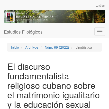
Navegación
Entrar
principal
Contenido
principal
Barra
lateral
Estudios Filológicos
Toggl
naviga
Inicio
Archivos
Núm. 69 (2022)
Lingüística
El discurso
fundamentalista
religioso cubano sobre
el matrimonio igualitario
y la educación sexual