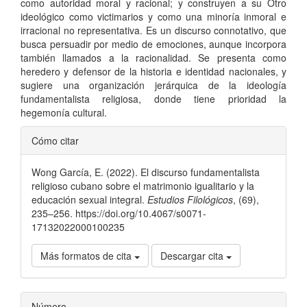
como autoridad moral y racional; y construyen a su Otro
ideológico como victimarios y como una minoría inmoral e
irracional no representativa. Es un discurso connotativo, que
busca persuadir por medio de emociones, aunque incorpora
también llamados a la racionalidad. Se presenta como
heredero y defensor de la historia e identidad nacio­nales, y
sugiere una organización jerárquica de la ideología
fundamentalista religiosa, donde tiene prioridad la
hegemonía cultural.
Detalles
Cómo citar
del
Wong García, E. (2022). El discurso fundamentalista
artículo
religioso cubano sobre el matrimonio igualitario y la
educación sexual integral.
Estudios Filológicos
, (69),
235–256. https://doi.org/10.4067/s0071-
17132022000100235
Más formatos de cita
Descargar cita
Número