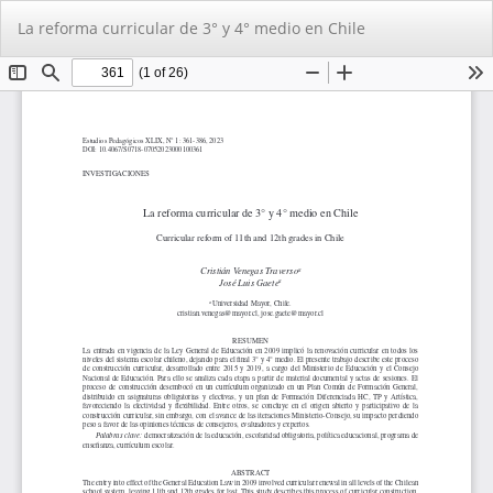
Volver
De
De
La reforma curricular de 3° y 4° medio en Chile
a
PD
los
detalles
del
artículo