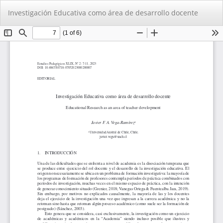
Volver
De
De
Investigación Educativa como área de desarrollo docente
a
PD
los
detalles
del
artículo