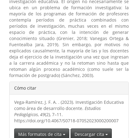
investigación educativa. El origen no necesariamente se
ubica en un problema de formación investigativa: la
mayoría de los programas de formación de profesores
contempla períodos de práctica combinados con
períodos de investigación, muchas veces en el mismo
espacio de práctica, con la intención de generar
conocimiento situado (Grenier, 2018; Vanegas Ortega &
Fuentealba Jara, 2019). Sin embargo, por motivos no
explicados causalmente, la mayoría de las y los docentes
deja el ejercicio de la investigación una vez que ingresan
a la carrera académica y no la retoman sino hasta que
retoman algún proceso académico (como suele ser la
formación de postgrado) (Sánchez, 2003).
Detalles
Cómo citar
del
Vega-Ramírez, J. F. A. . (2023). Investigación Educativa
artículo
como área de desarrollo docente.
Estudios
Pedagógicos
,
49
(2), 7–11.
https://doi.org/10.4067/S0718-07052023000200007
Más formatos de cita
Descargar cita