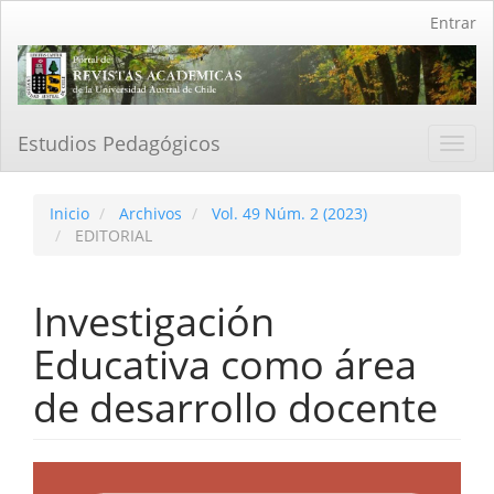
Navegación
Entrar
principal
Contenido
principal
Barra
lateral
Estudios Pedagógicos
Toggl
navig
Inicio
Archivos
Vol. 49 Núm. 2 (2023)
EDITORIAL
Investigación
Educativa como área
de desarrollo docente
Barra