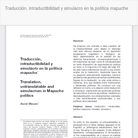
Volver
Traducción, intraductibilidad y simulacro en la política mapuche
a
los
detalles
De
De
del
P
artículo