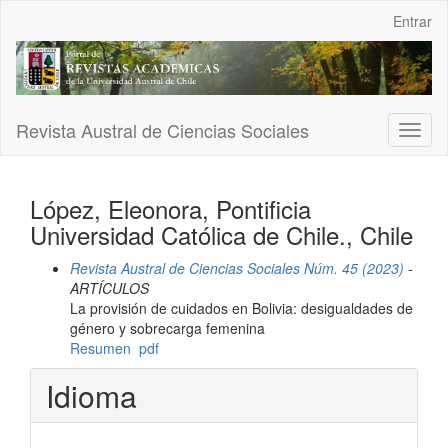
Navegación
Entrar
principal
Contenido
principal
Barra
lateral
Revista Austral de Ciencias Sociales
Toggl
naviga
López, Eleonora, Pontificia
Universidad Católica de Chile., Chile
Revista Austral de Ciencias Sociales Núm. 45 (2023)
-
ARTÍCULOS
La provisión de cuidados en Bolivia: desigualdades de
género y sobrecarga femenina
Resumen
pdf
Idioma