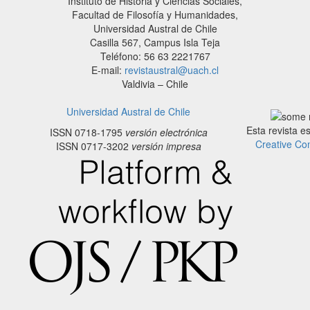
Instituto de Historia y Ciencias Sociales,
Facultad de Filosofía y Humanidades,
Universidad Austral de Chile
Casilla 567, Campus Isla Teja
Teléfono: 56 63 2221767
E-mail:
revistaustral@uach.cl
Valdivia – Chile
Universidad Austral de Chile
Esta revista e
ISSN 0718-1795
versión electrónica
Creative Co
ISSN 0717-3202
versión impresa