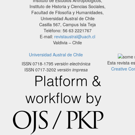
Instituto de Estudios Antropológicos,
Instituto de Historia y Ciencias Sociales,
Facultad de Filosofía y Humanidades,
Universidad Austral de Chile
Casilla 567, Campus Isla Teja
Teléfono: 56 63 2221767
E-mail:
revistaustral@uach.cl
Valdivia – Chile
Universidad Austral de Chile
Esta revista e
ISSN 0718-1795
versión electrónica
Creative Co
ISSN 0717-3202
versión impresa