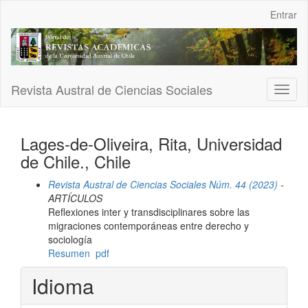
Navegación
Entrar
principal
Contenido
principal
Barra
lateral
Revista Austral de Ciencias Sociales
Toggl
naviga
Lages-de-Oliveira, Rita, Universidad
de Chile., Chile
Revista Austral de Ciencias Sociales Núm. 44 (2023)
-
ARTÍCULOS
Reflexiones inter y transdisciplinares sobre las
migraciones contemporáneas entre derecho y
sociología
Resumen
pdf
Idioma