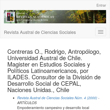
Navegación
Entrar
principal
Contenido
principal
Barra
lateral
Revista Austral de Ciencias Sociales
Toggl
naviga
Contreras O., Rodrigo, Antropólogo,
Universidad Austral de Chile.
Magister en Estudios Sociales y
Políticos Latinoamericanos, por
ILADES. Consultor de la División de
Desarrollo Social de CEPAL,
Naciones Unidas., Chile
Revista Austral de Ciencias Sociales Núm. 4 (2000)
-
ARTÍCULOS
Empoderamiento campesino y desarrollo local