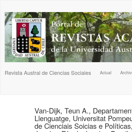
Navegación
principal
Contenido
principal
Barra
lateral
Revista Austral de Ciencias Sociales
Actual
Archi
Van-Dijk, Teun A., Departament
Llenguatge, Universitat Pompeu
de Cienciais Soicias e Política