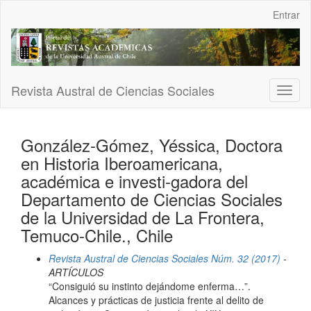
Navegación
Entrar
principal
Contenido
principal
Barra
lateral
Revista Austral de Ciencias Sociales
Toggl
naviga
González-Gómez, Yéssica, Doctora
en Historia Iberoamericana,
académica e investi-gadora del
Departamento de Ciencias Sociales
de la Universidad de La Frontera,
Temuco-Chile., Chile
Revista Austral de Ciencias Sociales Núm. 32 (2017)
-
ARTÍCULOS
“Consiguió su instinto dejándome enferma…”.
Alcances y prácticas de justicia frente al delito de