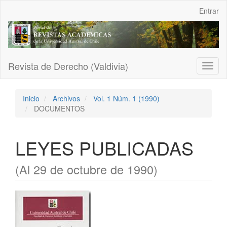
Navegación
Entrar
principal
Contenido
principal
Barra
lateral
Revista de Derecho (Valdivia)
Toggl
naviga
Inicio
Archivos
Vol. 1 Núm. 1 (1990)
DOCUMENTOS
LEYES PUBLICADAS
(Al 29 de octubre de 1990)
Barra
lateral