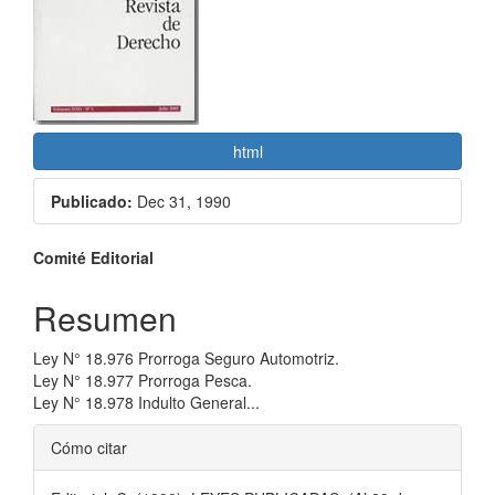
del
artículo
html
Publicado:
Dec 31, 1990
Contenido
Comité Editorial
principal
Resumen
del
Ley N° 18.976 Prorroga Seguro Automotriz.
artículo
Ley N° 18.977 Prorroga Pesca.
Ley N° 18.978 Indulto General...
Detalles
Cómo citar
del