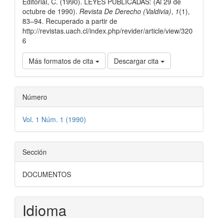
Editorial, C. (1990). LEYES PUBLICADAS: (Al 29 de
artículo
octubre de 1990).
Revista De Derecho (Valdivia)
,
1
(1),
83–94. Recuperado a partir de
http://revistas.uach.cl/index.php/revider/article/view/320
6
Más formatos de cita
Descargar cita
Número
Vol. 1 Núm. 1 (1990)
Sección
DOCUMENTOS
Idioma