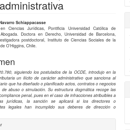
administrativa
nido
r Navarro Schiappacasse
en Ciencias Jurídicas, Pontificia Universidad Católica de
pal
. Abogada. Doctora en Derecho, Universidad de Barcelona,
estigadora postdoctoral, Instituto de Ciencias Sociales de la
de O’Higgins, Chile.
lo
men
0.780, siguiendo los postulados de la OCDE, introdujo en la
tributaria un ilícito de carácter administrativo que sanciona al
tario que ha diseñado o pla­nificado actos, contratos o negocios
os de abuso o simulación. Su estructura dogmática recoge las
compliance
penal, pues en el caso de infracciones atribuibles a
as jurídicas, la sanción se aplicará si los directores o
ntes legales han incumplido sus deberes de dirección o
les
ar