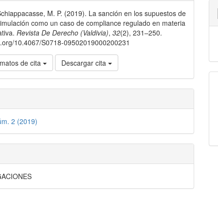
chiappacasse, M. P. (2019). La sanción en los supuestos de
lo
imulación como un caso de compliance regulado en materia
ativa.
Revista De Derecho (Valdivia)
,
32
(2), 231–250.
doi.org/10.4067/S0718-09502019000200231
matos de cita
Descargar cita
úm. 2 (2019)
GACIONES