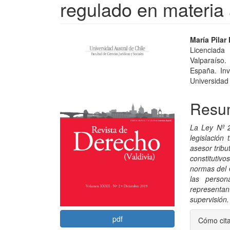
regulado en materia 
Barra
Conte
María Pila
Licenciada 
lateral
princi
Valparaíso
del
del
España. Inv
Universidad 
artículo
artícu
Resu
La Ley Nº 2
legislación 
asesor tribu
constitutiv
normas del
las person
representa
supervisión.
Detal
pdf
Cómo cit