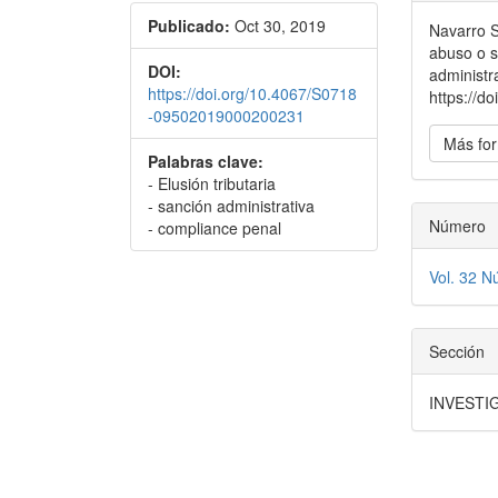
del
Publicado:
Oct 30, 2019
Navarro S
artícu
abuso o s
DOI:
administr
https://doi.org/10.4067/S0718
https://
-09502019000200231
Más for
Palabras clave:
- Elusión tributaria
- sanción administrativa
Número
- compliance penal
Vol. 32 N
Sección
INVESTI