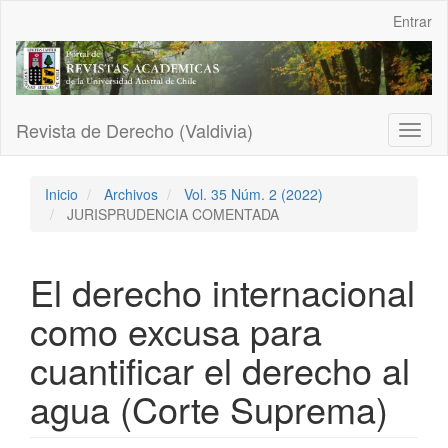
Navegación
Entrar
principal
Contenido
principal
Barra
lateral
Revista de Derecho (Valdivia)
Toggl
naviga
Inicio
Archivos
Vol. 35 Núm. 2 (2022)
JURISPRUDENCIA COMENTADA
El derecho internacional
como excusa para
cuantificar el derecho al
agua (Corte Suprema)