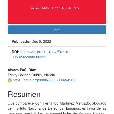
pdf
Publicado:
Dec 5, 2022
DOI:
https://doi.org/10.4067/S0718-
09502022000200353
Contenido
Álvaro Paúl Díaz
Trinity College Dublin, Irlanda.
principal
https://orcid.org/0000-0003-3882-450X
del
Resumen
artículo
Que comparece don Fernando Martínez Mercado, abogado
del Instituto Nacional de Derechos Humanos, en favor de las
personas que habitan las comunidades de Petorca, Cabildo,