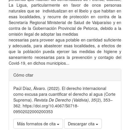
La Ligua, particularmente en favor de once personas
naturales que se individualizan en el libelo y que habitan en
esas localidades, y recurre de protección en contra de la
Secretaría Regional Ministerial de Salud de Valparaíso y en
contra de la Gobernación Provincial de Petorca, debido a la
omisión ilegal de adoptar las medidas
necesarias para proveer agua potable en cantidad suficiente
y adecuada, para abastecer esas localidades, a efectos de
que la población pueda ejercer las medidas de higiene y
saneamiento necesarias para la prevención y contagio del
Covid-19, en dichos municipios...
Detalles
Cómo citar
del
Paúl Díaz, Álvaro. (2022). El derecho internacional
artículo
como excusa para cuantificar el derecho al agua (Corte
Suprema).
Revista De Derecho (Valdivia)
,
35
(2), 353–
362. https://doi.org/10.4067/S0718-
09502022000200353
Más formatos de cita
Descargar cita