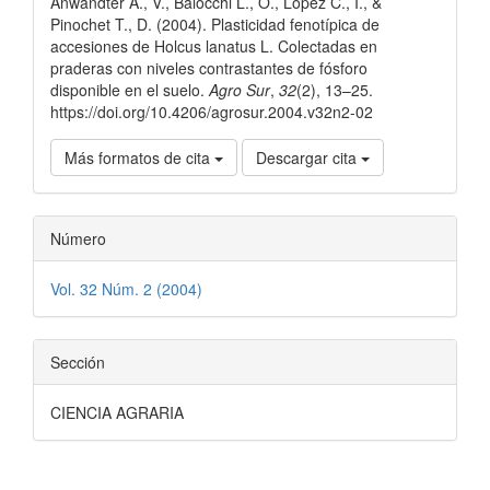
Anwandter A., V., Balocchi L., O., López C., I., &
artículo
Pinochet T., D. (2004). Plasticidad fenotípica de
accesiones de Holcus lanatus L. Colectadas en
praderas con niveles contrastantes de fósforo
disponible en el suelo.
Agro Sur
,
32
(2), 13–25.
https://doi.org/10.4206/agrosur.2004.v32n2-02
Más formatos de cita
Descargar cita
Número
Vol. 32 Núm. 2 (2004)
Sección
CIENCIA AGRARIA