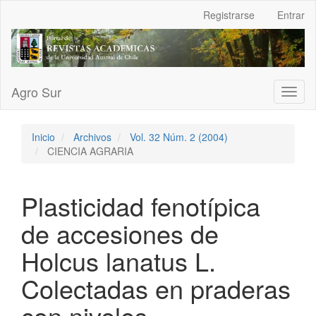
Navegación
Registrarse
Entrar
principal
Contenido
principal
Barra
lateral
Agro Sur
Toggl
naviga
Inicio
Archivos
Vol. 32 Núm. 2 (2004)
CIENCIA AGRARIA
Plasticidad fenotípica
de accesiones de
Holcus lanatus L.
Colectadas en praderas
con niveles