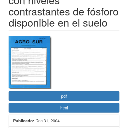
contrastantes de fósforo
disponible en el suelo
Barra
lateral
del
artículo
pdf
html
Publicado:
Dec 31, 2004