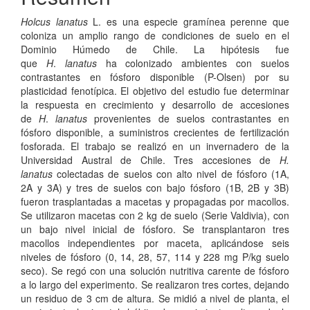
Holcus
lanatus
L. es una especie gramínea perenne que
coloniza un amplio rango de condiciones de suelo en el
Dominio Húmedo de Chile. La hipótesis fue
que
H
.
lanatus
ha colonizado ambientes con suelos
contrastantes en fósforo disponible (P-Olsen) por su
plasticidad fenotípica. El objetivo del estudio fue determinar
la respuesta en crecimiento y desarrollo de accesiones
de
H
.
lanatus
provenientes de suelos contrastantes en
fósforo disponible, a suministros crecientes de fertilización
fosforada. El trabajo se realizó en un invernadero de la
Universidad Austral de Chile. Tres accesiones de
H.
lanatus
colectadas de suelos con alto nivel de fósforo (1A,
2A y 3A) y tres de suelos con bajo fósforo (1B, 2B y 3B)
fueron trasplantadas a macetas y propagadas por macollos.
Se utilizaron macetas con 2 kg de suelo (Serie Valdivia), con
un bajo nivel inicial de fósforo. Se transplantaron tres
macollos independientes por maceta, aplicándose seis
niveles de fósforo (0, 14, 28, 57, 114 y 228 mg P/kg suelo
seco). Se regó con una solución nutritiva carente de fósforo
a lo largo del experimento. Se realizaron tres cortes, dejando
un residuo de 3 cm de altura. Se midió a nivel de planta, el