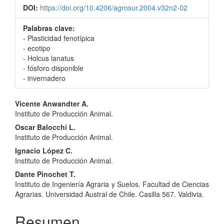
DOI:
https://doi.org/10.4206/agrosur.2004.v32n2-02
Palabras clave:
- Plasticidad fenotípica
- ecotipo
- Holcus lanatus
- fósforo disponible
- invernadero
Contenido
Vicente Anwandter A.
Instituto de Producción Animal.
principal
Oscar Balocchi L.
del
Instituto de Producción Animal.
artículo
Ignacio López C.
Instituto de Producción Animal.
Dante Pinochet T.
Instituto de Ingeniería Agraria y Suelos. Facultad de Ciencias
Agrarias. Universidad Austral de Chile. Casilla 567. Valdivia.
Resumen