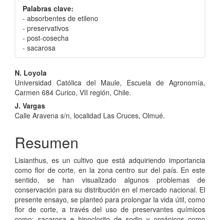
Palabras clave:
- absorbentes de etileno
- preservativos
- post-cosecha
- sacarosa
Contenido
N. Loyola
Universidad Católica del Maule, Escuela de Agronomía,
principal
Carmen 684 Curico, VII región, Chile.
del
J. Vargas
Calle Aravena s/n, localidad Las Cruces, Olmué.
artículo
Resumen
Lisianthus, es un cultivo que está adquiriendo importancia
como flor de corte, en la zona centro sur del país. En este
sentido, se han visualizado algunos problemas de
conservación para su distribución en el mercado nacional. El
presente ensayo, se planteó para prolongar la vida útil, como
flor de corte, a través del uso de preservantes químicos
como; sacarosa e hipoclorito de sodio y orgánicos como