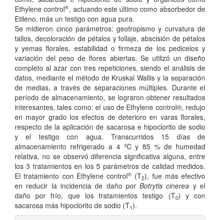
®
Ethylene control
, actuando este último como absorbedor de
Etileno, más un testigo con agua pura.
Se midieron cinco parámetros: geotropismo y curvatura de
tallos, decoloración de pétalos y follaje, abscisión de pétalos
y yemas florales, estabilidad o firmeza de los pedicelos y
variación del peso de flores abiertas. Se utilizó un diseño
completo al azar con tres repeticiones, siendo el análisis de
datos, mediante el método de Kruskal Wallis y la separación
de medias, a través de separaciones múltiples. Durante el
período de almacenamiento, se lograron obtener resultados
interesantes, tales como: el uso de Ethylene control®, redujo
en mayor grado los efectos de deterioro en varas florales,
respecto de la aplicación de sacarosa e hipoclorito de sodio
y el testigo con agua. Transcurridos 15 días de
almacenamiento refrigerado a 4 ºC y 85 % de humedad
relativa, no se observó diferencia significativa alguna, entre
los 3 tratamientos en los 5 parámetros de calidad medidos.
®
El tratamiento con Ethylene control
(T
), fue más efectivo
2
en reducir la incidencia de daño por
Botrytis cinerea
y el
daño por frío, que los tratamientos testigo (T
) y con
0
sacarosa más hipoclorito de sodio (T
).
1