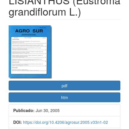
grandiflorum L.)
Barra
lateral
del
artículo
pdf
htm
Publicado:
Jun 30, 2005
DOI:
https://doi.org/10.4206/agrosur.2005.v33n1-02