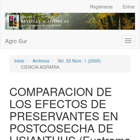
Navegación
Registrarse
Entrar
principal
Contenido
principal
Barra
lateral
Agro Sur
Toggl
naviga
Inicio
Archivos
Vol. 33 Núm. 1 (2005)
CIENCIA AGRARIA
COMPARACION DE
LOS EFECTOS DE
PRESERVANTES EN
POSTCOSECHA DE
LISIANTHUS (Eustroma