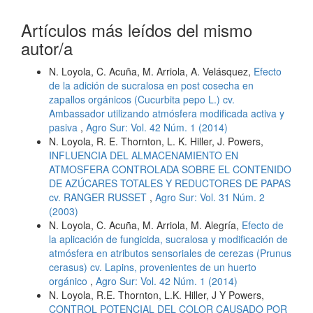
Artículos más leídos del mismo
autor/a
N. Loyola, C. Acuña, M. Arriola, A. Velásquez,
Efecto
de la adición de sucralosa en post cosecha en
zapallos orgánicos (Cucurbita pepo L.) cv.
Ambassador utilizando atmósfera modificada activa y
pasiva
,
Agro Sur: Vol. 42 Núm. 1 (2014)
N. Loyola, R. E. Thornton, L. K. Hiller, J. Powers,
INFLUENCIA DEL ALMACENAMIENTO EN
ATMOSFERA CONTROLADA SOBRE EL CONTENIDO
DE AZÚCARES TOTALES Y REDUCTORES DE PAPAS
cv. RANGER RUSSET
,
Agro Sur: Vol. 31 Núm. 2
(2003)
N. Loyola, C. Acuña, M. Arriola, M. Alegría,
Efecto de
la aplicación de fungicida, sucralosa y modificación de
atmósfera en atributos sensoriales de cerezas (Prunus
cerasus) cv. Lapins, provenientes de un huerto
orgánico
,
Agro Sur: Vol. 42 Núm. 1 (2014)
N. Loyola, R.E. Thornton, L.K. Hiller, J Y Powers,
CONTROL POTENCIAL DEL COLOR CAUSADO POR