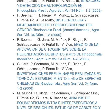
Schiappacasse, P. Peñailillo, A. Basoalto,
INDUCCIÓN
Y DETECCIÓN DE AUTOPOLIPLOIDÍA EN
Rhodophiala Presl.
,
Agro Sur: Vol. 34 Núm. 1-2 (2006)
P. Seemann, R. Riegel, M. Muñoz, E. Schiappacasse,
P. Peñailillo, A. Basoalto,
BIOTECNOLOGÍA Y
MEJORAMIENTO DE ESPECIES CHILENAS DEL
GÉNERO Rhodophiala Presl. (Amaryllidaceae)
,
Agro
Sur: Vol. 34 Núm. 1-2 (2006)
P. Seemann, G. Jara, M. Muñoz, R. Riegel, F.
Schiappacasse, P. Peñailillo, V. Vico,
EFECTO DE LA
APLICACIÓN DE CITOQUININAS SOBRE LA
REGENERACIÓN DE BROTES in vitro DE Rhodophiala
rhodolirion
,
Agro Sur: Vol. 34 Núm. 1-2 (2006)
G. Jara, P. Seemann, M. Muñoz, R. Riegel, F.
Schiappacasse, P. Peñailillo, V. Vico,
INVESTIGACIONES PRELIMINARES REALIZADAS EN
TORNO AL ESTABLECIMIENTO in vitro DE ESPECIES
CHILENAS DE Rhodophiala
,
Agro Sur: Vol. 34 Núm.
1-2 (2006)
M. Muñoz, R. Riegel, P. Seemann, F. Schiappacasse,
P. Peñailillo, G. Jara, A. Basoalto,
ANÁLISIS DE
POLIMORFISMOS INTRA E INTERESPECÍFICOS A
NIVEL DE REGIÓN ITS, ESTUDIOS DE CARIOTIPO Y