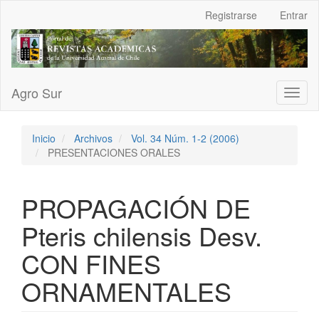
Navegación
Registrarse
Entrar
principal
Contenido
principal
Barra
lateral
Agro Sur
Toggl
naviga
Inicio
Archivos
Vol. 34 Núm. 1-2 (2006)
PRESENTACIONES ORALES
PROPAGACIÓN DE
Pteris chilensis Desv.
CON FINES
ORNAMENTALES