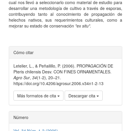
cual nos llevó a seleccionarlo como material de estudio para
desarrollar una metodología de cultivo a través de esporas,
contribuyendo tanto al conocimiento de propagación de
helechos nativos, sus requerimientos culturales, como a
mejorar su estado de conservación
"ex situ".
Detalles
Cómo citar
del
Letelier, L., & Peñailillo, P. (2006). PROPAGACIÓN DE
artículo
Pteris chilensis Desv. CON FINES ORNAMENTALES.
Agro Sur
,
34
(1-2), 20–21.
https://doi.org/10.4206/agrosur.2006.v34n1-2-13
Más formatos de cita
Descargar cita
Número
Vol. 34 Núm. 1-2 (2006)