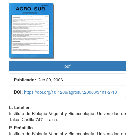
Barra
lateral
del
artículo
pdf
Publicado:
Dec 29, 2006
DOI:
https://doi.org/10.4206/agrosur.2006.v34n1-2-13
Contenido
L. Letelier
Instituto de Biología Vegetal y Biotecnología. Universidad de
principal
Talca. Casilla 747 - Talca.
del
P. Peñailillo
Instituto de Biología Vegetal y Biotecnología. Universidad de