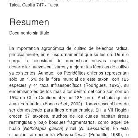
artículo
Talca. Casilla 747 - Talca.
Resumen
Documento sin título
La importancia agronómica del cultivo de helechos radica,
principalmente, en el uso ornamental que se les da. De ello
surge la necesidad de domesticar nuevas especies,
desarrollar nuevos cultivares y mejorar las técnicas de cultivo
ya existentes. Aunque, los Pteridófitos chilenos representan
solo un 1,5% de la flora mundial de este taxón, con 125
especies y 41 taxa infraespecíficos (Rodríguez, 1995), su
endemismo es de los más altos dentro del cono sur, con un
15% en Chile Continental y un 18% en el Archipiélago de
Juan Fernández (Ponce
et al.,
2002). Todos susceptibles de
ser domesticado para fines ornamentales. En la VII Región
crecen 37 taxones, muchos de los cuales habitan áreas
restringidas y bajo bosques fragmentarios, como aquel de
hualo (
Nothofagus glauca
)
y
ruil (
N.
alessandrii
)
.
En esta
situación se encuentra
Pteris chilensis
(Peñailillo, 1989), lo