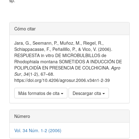
sp.
Detalles
Cómo citar
del
Jara, G., Seemann, P., Muñoz, M., Riegel, R.,
artículo
Schiappacasse, F., Peñailillo, P., & Vico, V. (2006).
RESPUESTA in vitro DE MICROBULBILLOS de
Rhodophiala montana SOMETIDOS A INDUCCIÓN DE
POLIPLOIDÍA EN PRESENCIA DE COLCHICINA.
Agro
Sur
,
34
(1-2), 67–68.
https://doi.org/10.4206/agrosur.2006.v34n1-2-39
Más formatos de cita
Descargar cita
Número
Vol. 34 Núm. 1-2 (2006)