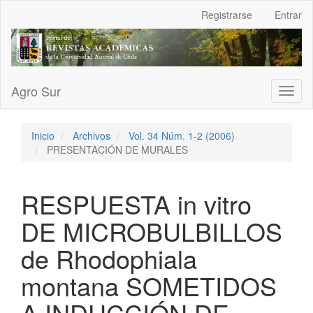
Navegación
Registrarse
Entrar
principal
Contenido
principal
Barra
lateral
Agro Sur
Toggl
naviga
Inicio
Archivos
Vol. 34 Núm. 1-2 (2006)
PRESENTACIÓN DE MURALES
RESPUESTA in vitro
DE MICROBULBILLOS
de Rhodophiala
montana SOMETIDOS
A INDUCCIÓN DE