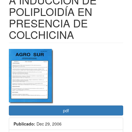
POLIPLOIDÍA EN
PRESENCIA DE
COLCHICINA
Barra
lateral
del
artículo
pdf
Publicado:
Dec 29, 2006