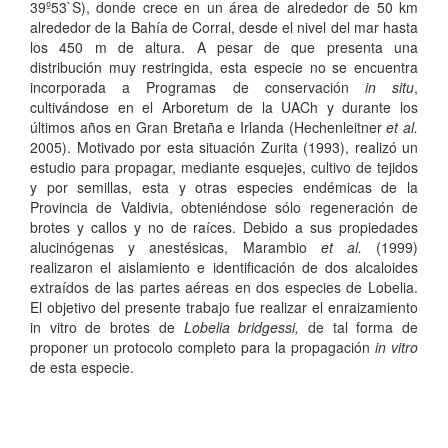
39º53`S), donde crece en un área de alrededor de 50 km
alrededor de la Bahía de Corral, desde el nivel del mar hasta
los 450 m de altura. A pesar de que presenta una
distribución muy restringida, esta especie no se encuentra
incorporada a Programas de conservación
in situ
,
cultivándose en el Arboretum de la UACh y durante los
últimos años en Gran Bretaña e Irlanda (Hechenleitner
et al.
2005). Motivado por esta situación Zurita (1993), realizó un
estudio para propagar, mediante esquejes, cultivo de tejidos
y por semillas, esta y otras especies endémicas de la
Provincia de Valdivia, obteniéndose sólo regeneración de
brotes y callos y no de raíces. Debido a sus propiedades
alucinógenas y anestésicas, Marambio
et al.
(1999)
realizaron el aislamiento e identificación de dos alcaloides
extraídos de las partes aéreas en dos especies de Lobelia.
El objetivo del presente trabajo fue realizar el enraizamiento
in vitro de brotes de
Lobelia bridgessi,
de tal forma de
proponer un protocolo completo para la propagación
in vitro
de esta especie.