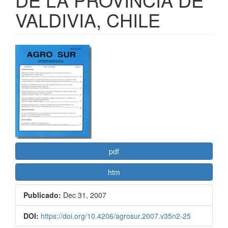
VALDIVIA, CHILE
Barra
lateral
del
artículo
pdf
htm
Publicado:
Dec 31, 2007
DOI:
https://doi.org/10.4206/agrosur.2007.v35n2-25