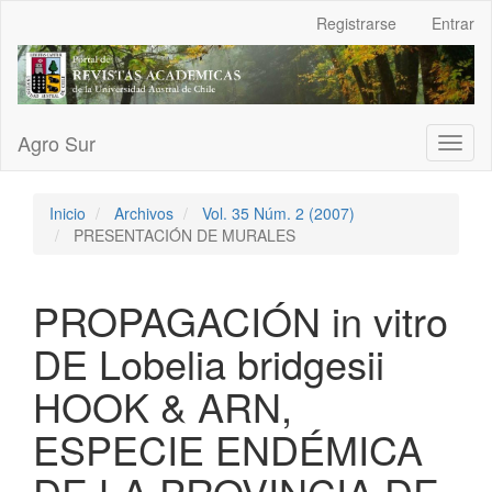
Navegación
Registrarse
Entrar
principal
Contenido
principal
Barra
lateral
Agro Sur
Toggl
naviga
Inicio
Archivos
Vol. 35 Núm. 2 (2007)
PRESENTACIÓN DE MURALES
PROPAGACIÓN in vitro
DE Lobelia bridgesii
HOOK & ARN,
ESPECIE ENDÉMICA
DE LA PROVINCIA DE