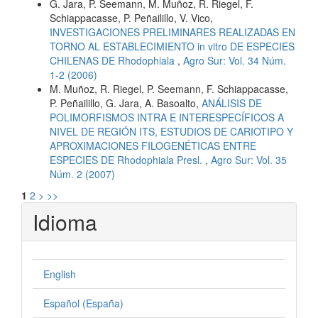
G. Jara, P. Seemann, M. Muñoz, R. Riegel, F.
Schiappacasse, P. Peñailillo, V. Vico,
INVESTIGACIONES PRELIMINARES REALIZADAS EN
TORNO AL ESTABLECIMIENTO in vitro DE ESPECIES
CHILENAS DE Rhodophiala
,
Agro Sur: Vol. 34 Núm.
1-2 (2006)
M. Muñoz, R. Riegel, P. Seemann, F. Schiappacasse,
P. Peñailillo, G. Jara, A. Basoalto,
ANÁLISIS DE
POLIMORFISMOS INTRA E INTERESPECÍFICOS A
NIVEL DE REGIÓN ITS, ESTUDIOS DE CARIOTIPO Y
APROXIMACIONES FILOGENÉTICAS ENTRE
ESPECIES DE Rhodophiala Presl.
,
Agro Sur: Vol. 35
Núm. 2 (2007)
1
2
>
>>
Idioma
English
Español (España)