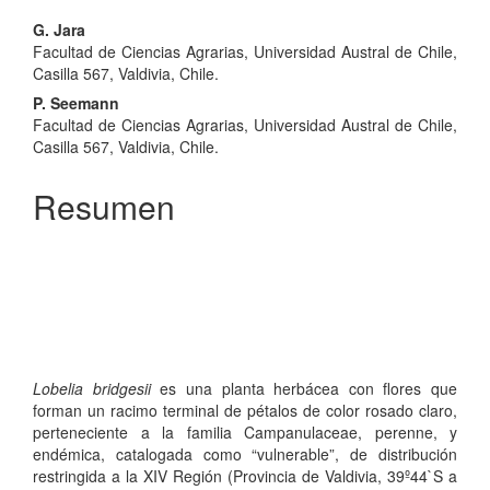
Contenido
G. Jara
Facultad de Ciencias Agrarias, Universidad Austral de Chile,
principal
Casilla 567, Valdivia, Chile.
del
P. Seemann
Facultad de Ciencias Agrarias, Universidad Austral de Chile,
artículo
Casilla 567, Valdivia, Chile.
Resumen
Lobelia bridgesii
es una planta herbácea con flores que
forman un racimo terminal de pétalos de color rosado claro,
perteneciente a la familia Campanulaceae, perenne, y
endémica, catalogada como “vulnerable”, de distribución
restringida a la XIV Región (Provincia de Valdivia, 39º44`S a