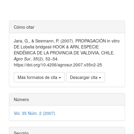
Detalles
Cómo citar
del
Jara, G., & Seemann, P. (2007). PROPAGACIÓN in vitro
artículo
DE Lobelia bridgesii HOOK & ARN, ESPECIE
ENDÉMICA DE LA PROVINCIA DE VALDIVIA, CHILE.
Agro Sur
,
35
(2), 52–54.
https://doi.org/10.4206/agrosur.2007.v35n2-25
Más formatos de cita
Descargar cita
Número
Vol. 35 Núm. 2 (2007)
Sección