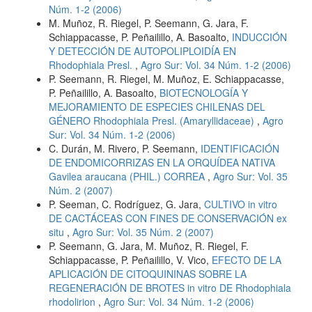
Núm. 1-2 (2006)
M. Muñoz, R. Riegel, P. Seemann, G. Jara, F.
Schiappacasse, P. Peñailillo, A. Basoalto,
INDUCCIÓN
Y DETECCIÓN DE AUTOPOLIPLOIDÍA EN
Rhodophiala Presl.
,
Agro Sur: Vol. 34 Núm. 1-2 (2006)
P. Seemann, R. Riegel, M. Muñoz, E. Schiappacasse,
P. Peñailillo, A. Basoalto,
BIOTECNOLOGÍA Y
MEJORAMIENTO DE ESPECIES CHILENAS DEL
GÉNERO Rhodophiala Presl. (Amaryllidaceae)
,
Agro
Sur: Vol. 34 Núm. 1-2 (2006)
C. Durán, M. Rivero, P. Seemann,
IDENTIFICACIÓN
DE ENDOMICORRIZAS EN LA ORQUÍDEA NATIVA
Gavilea araucana (PHIL.) CORREA
,
Agro Sur: Vol. 35
Núm. 2 (2007)
P. Seeman, C. Rodríguez, G. Jara,
CULTIVO in vitro
DE CACTÁCEAS CON FINES DE CONSERVACIÓN ex
situ
,
Agro Sur: Vol. 35 Núm. 2 (2007)
P. Seemann, G. Jara, M. Muñoz, R. Riegel, F.
Schiappacasse, P. Peñailillo, V. Vico,
EFECTO DE LA
APLICACIÓN DE CITOQUININAS SOBRE LA
REGENERACIÓN DE BROTES in vitro DE Rhodophiala
rhodolirion
,
Agro Sur: Vol. 34 Núm. 1-2 (2006)