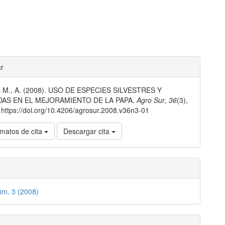
les
ar
s M., A. (2008). USO DE ESPECIES SILVESTRES Y
lo
DAS EN EL MEJORAMIENTO DE LA PAPA.
Agro Sur
,
36
(3),
https://doi.org/10.4206/agrosur.2008.v36n3-01
matos de cita
Descargar cita
úm. 3 (2008)