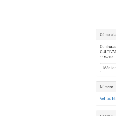
Detal
Cómo cit
del
Contrera
artícu
CULTIVA
115–129. 
Más for
Número
Vol. 36 N