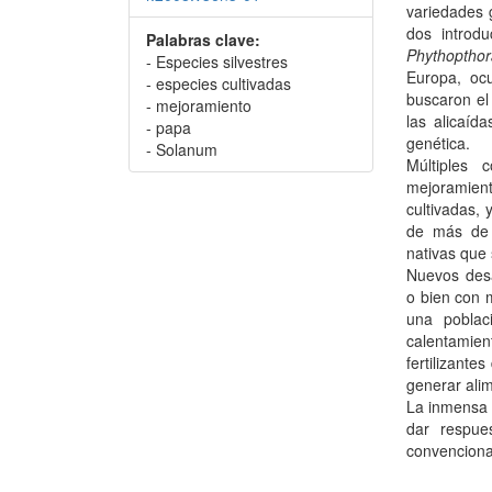
variedades 
dos introd
Palabras clave:
Phythopthor
- Especies silvestres
Europa, ocu
- especies cultivadas
buscaron el
- mejoramiento
las alicaíd
- papa
genética.
- Solanum
Múltiples 
mejoramient
cultivadas,
de más de 
nativas que 
Nuevos desa
o bien con 
una poblac
calentamien
fertilizante
generar ali
La inmensa 
dar respue
convenciona