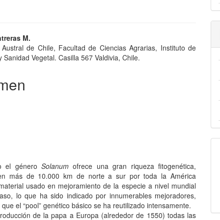
nido
treras M.
 Austral de Chile, Facultad de Ciencias Agrarias, Instituto de
pal
 Sanidad Vegetal. Casilla 567 Valdivia, Chile.
men
lo
o el género
Solanum
ofrece una gran riqueza fitogenética,
a en más de 10.000 km de norte a sur por toda la América
material usado en mejoramiento de la especie a nivel mundial
aso, lo que ha sido indicado por innumerables mejoradores,
que el “pool” genético básico se ha reutilizado intensamente.
troducción de la papa a Europa (alrededor de 1550) todas las