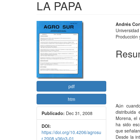
LA PAPA
Barra
Conte
Andrés Con
Universidad
lateral
princi
Producción y
del
del
Resu
artículo
artícu
pdf
htm
Aún cuand
distribuid
Publicado:
Dec 31, 2008
Morena, el 
ha sido esc
DOI:
que señalan 
https://doi.org/10.4206/agrosu
Desde la in
r.2008.v36n3-01