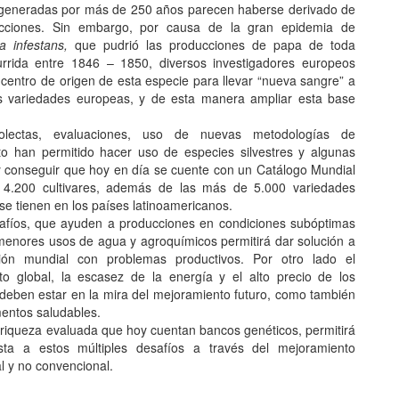
generadas por más de 250 años parecen haberse derivado de
ucciones. Sin embargo, por causa de la gran epidemia de
a infestans,
que pudrió las producciones de papa de toda
rrida entre 1846 – 1850, diversos investigadores europeos
 centro de origen de esta especie para llevar “nueva sangre” a
as variedades europeas, y de esta manera ampliar esta base
colectas, evaluaciones, uso de nuevas metodologías de
o han permitido hacer uso de especies silvestres y algunas
 y conseguir que hoy en día se cuente con un Catálogo Mundial
4.200 cultivares, además de las más de 5.000 variedades
se tienen en los países latinoamericanos.
fíos, que ayuden a producciones en condiciones subóptimas
menores usos de agua y agroquímicos permitirá dar solución a
ión mundial con problemas productivos. Por otro lado el
to global, la escasez de la energía y el alto precio de los
s deben estar en la mira del mejoramiento futuro, como también
mentos saludables.
riqueza evaluada que hoy cuentan bancos genéticos, permitirá
sta a estos múltiples desafíos a través del mejoramiento
l y no convencional.