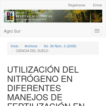
Navegación
Registrarse
Entrar
principal
Contenido
principal
Barra
lateral
Agro Sur
Toggl
naviga
Inicio
Archivos
Vol. 36 Núm. 3 (2008)
CIENCIA DEL SUELO
UTILIZACIÓN DEL
NITRÓGENO EN
DIFERENTES
MANEJOS DE
FERTILIZACIÓN EN