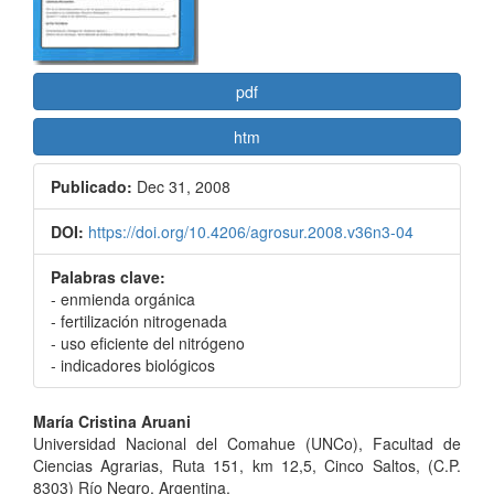
pdf
htm
Publicado:
Dec 31, 2008
DOI:
https://doi.org/10.4206/agrosur.2008.v36n3-04
Palabras clave:
- enmienda orgánica
- fertilización nitrogenada
- uso eficiente del nitrógeno
- indicadores biológicos
Contenido
María Cristina Aruani
Universidad Nacional del Comahue (UNCo), Facultad de
principal
Ciencias Agrarias, Ruta 151, km 12,5, Cinco Saltos, (C.P.
8303) Río Negro, Argentina.