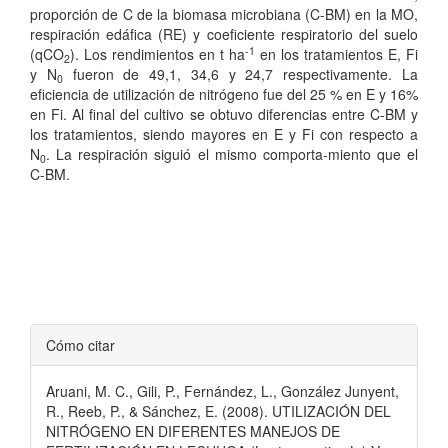
proporción de C de la biomasa microbiana (C-BM) en la MO,
respiración edáfica (RE) y coeficiente respiratorio del suelo
-1
(qCO
). Los rendimientos en t ha
en los tratamientos E, Fi
2
y N
fueron de 49,1, 34,6 y 24,7 respectivamente. La
0
eficiencia de utilización de nitrógeno fue del 25 % en E y 16%
en Fi. Al final del cultivo se obtuvo diferencias entre C-BM y
los tratamientos, siendo mayores en E y Fi con respecto a
N
. La respiración siguió el mismo comporta-miento que el
0
C-BM.
Detalles
Cómo citar
del
Aruani, M. C., Gili, P., Fernández, L., González Junyent,
artículo
R., Reeb, P., & Sánchez, E. (2008). UTILIZACIÓN DEL
NITRÓGENO EN DIFERENTES MANEJOS DE