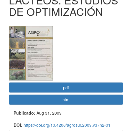
DE OPTIMIZACIÓN
Barra
lateral
del
artículo
pdf
htm
Publicado:
Aug 31, 2009
DOI:
https://doi.org/10.4206/agrosur.2009.v37n2-01