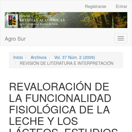
Navegación
Registrarse
Entrar
principal
Contenido
principal
Barra
lateral
Agro Sur
Toggl
naviga
Inicio
Archivos
Vol. 37 Núm. 2 (2009)
REVISIÓN DE LITERATURA E INTERPRETACIÓN
REVALORACIÓN DE
LA FUNCIONALIDAD
FISIOLÓGICA DE LA
LECHE Y LOS
LÁCTEOS. ESTUDIOS