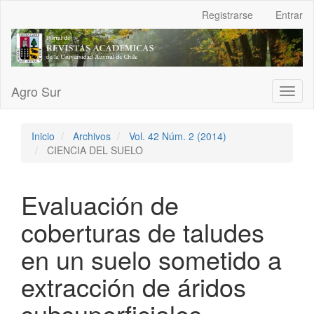
Navegación
Registrarse
Entrar
principal
Contenido
principal
Barra
lateral
Agro Sur
Toggl
naviga
Inicio
Archivos
Vol. 42 Núm. 2 (2014)
CIENCIA DEL SUELO
Evaluación de
coberturas de taludes
en un suelo sometido a
extracción de áridos
subsuperficiales