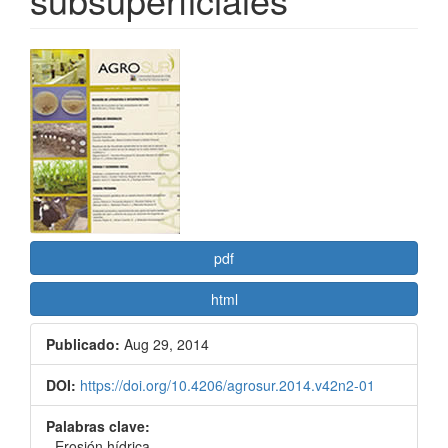
Barra
lateral
del
artículo
pdf
html
Publicado:
Aug 29, 2014
DOI:
https://doi.org/10.4206/agrosur.2014.v42n2-01
Palabras clave:
- Erosión hídrica