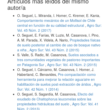
Artículos más leídos del mismo
autor/a
O. Seguel, L. Miranda, I. Homer, C. Kremer, E. Kania,
Comportamiento mecánico de un Mollisol de Chile
central en función de su calidad estructural
,
Agro Sur:
Vol. 45 Núm. 2 (2017)
O. Seguel, E. Farías, W. Luzio, M. Casanova, I. Pino,
A. M. Parada, X. Videla, A. Nario,
Propiedades físicas
de suelo posterior al cambio de uso de bosque nativo
a viña
,
Agro Sur: Vol. 43 Núm. 2 (2015)
S. Valle, S. Radic, M. Casanova,
Suelos asociados a
tres comunidades vegetales de pastoreo importantes
en Patagonia Sur
,
Agro Sur: Vol. 43 Núm. 2 (2015)
O. Seguel, I. Cárcamo, M. Casanova, I. Homer, J.
Haberland, C. Benavides,
Pre-compactación como
herramienta para mejorar la relación agua/aire en
habilitación de suelos post-extracción de áridos
,
Agro
Sur: Vol. 42 Núm. 1 (2014)
O. Seguel, S. Sagardía, M. Casanova,
Efecto del
exudado de Chaitophorus leucomelas sobre las
propiedades hidráulicas del suelo
,
Agro Sur: Vol. 41
Núm. 2 (2013)