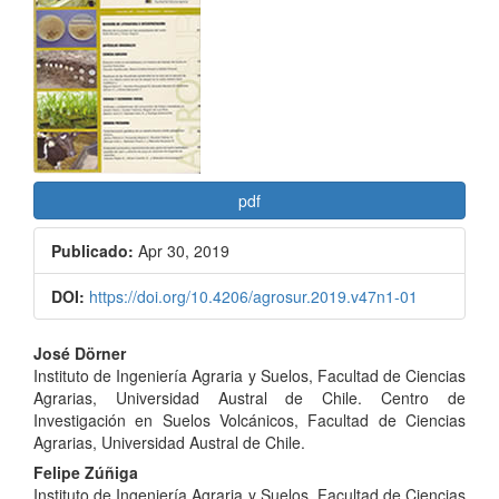
lateral
del
artículo
pdf
Publicado:
Apr 30, 2019
DOI:
https://doi.org/10.4206/agrosur.2019.v47n1-01
Contenido
José Dörner
Instituto de Ingeniería Agraria y Suelos, Facultad de Ciencias
principal
Agrarias, Universidad Austral de Chile. Centro de
del
Investigación en Suelos Volcánicos, Facultad de Ciencias
Agrarias, Universidad Austral de Chile.
artículo
Felipe Zúñiga
Instituto de Ingeniería Agraria y Suelos, Facultad de Ciencias