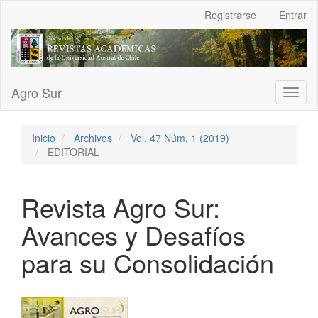
Navegación
Registrarse
Entrar
principal
Contenido
principal
Barra
lateral
Agro Sur
Toggl
naviga
Inicio
Archivos
Vol. 47 Núm. 1 (2019)
EDITORIAL
Revista Agro Sur:
Avances y Desafíos
para su Consolidación
Barra