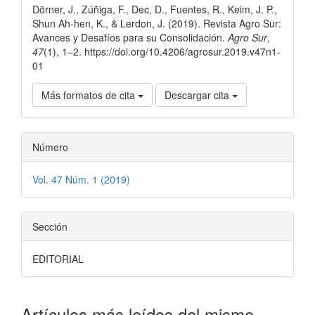
Dörner, J., Zúñiga, F., Dec, D., Fuentes, R., Keim, J. P.,
artículo
Shun Ah-hen, K., & Lerdon, J. (2019). Revista Agro Sur:
Avances y Desafíos para su Consolidación.
Agro Sur
,
47
(1), 1–2. https://doi.org/10.4206/agrosur.2019.v47n1-
01
Más formatos de cita
Descargar cita
Número
Vol. 47 Núm. 1 (2019)
Sección
EDITORIAL
Artículos más leídos del mismo