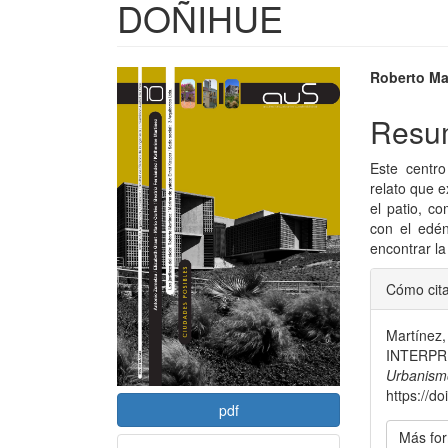
DOÑIHUE
Barra
Conte
Roberto Ma
lateral
princi
Resu
del
del
Este centro
artículo
artícu
relato que e
el patio, co
con el edén
encontrar la
Detal
Cómo cit
del
Martínez
artícu
INTERPR
Urbanismo
https://d
pdf
Más for