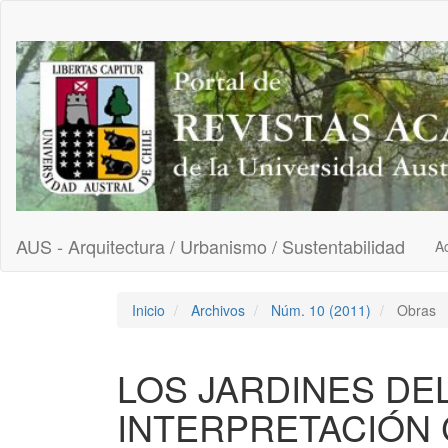
Navegación
principal
Contenido
principal
Barra
lateral
AUS - Arquitectura / Urbanismo / Sustentabilidad
Ac
Inicio
Archivos
Núm. 10 (2011)
Obras
LOS JARDINES DE
INTERPRETACIÓN