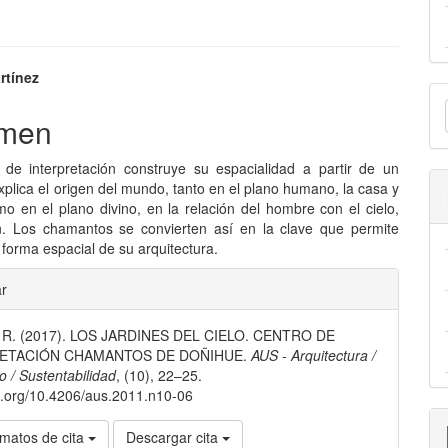
nido
rtínez
E
pal
men
u
a
 de interpretación construye su espacialidad a partir de un
lo
xplica el origen del mundo, tanto en el plano humano, la casa y
mo en el plano divino, en la relación del hombre con el cielo,
. Los chamantos se convierten así en la clave que permite
 forma espacial de su arquitectura.
les
ar
, R. (2017). LOS JARDINES DEL CIELO. CENTRO DE
lo
ETACIÓN CHAMANTOS DE DOÑIHUE.
AUS - Arquitectura /
 / Sustentabilidad
, (10), 22–25.
oi.org/10.4206/aus.2011.n10-06
matos de cita
Descargar cita