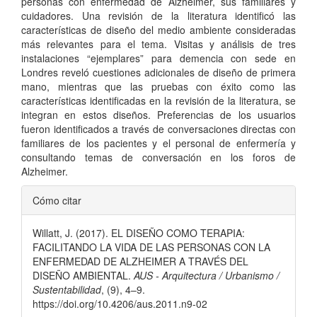
personas con enfermedad de Alzheimer, sus familiares y
cuidadores. Una revisión de la literatura identificó las
características de diseño del medio ambiente consideradas
más relevantes para el tema. Visitas y análisis de tres
instalaciones “ejemplares” para demencia con sede en
Londres reveló cuestiones adicionales de diseño de primera
mano, mientras que las pruebas con éxito como las
características identificadas en la revisión de la literatura, se
integran en estos diseños. Preferencias de los usuarios
fueron identificados a través de conversaciones directas con
familiares de los pacientes y el personal de enfermería y
consultando temas de conversación en los foros de
Alzheimer.
Detalles
Cómo citar
del
Willatt, J. (2017). EL DISEÑO COMO TERAPIA:
artículo
FACILITANDO LA VIDA DE LAS PERSONAS CON LA
ENFERMEDAD DE ALZHEIMER A TRAVÉS DEL
DISEÑO AMBIENTAL.
AUS - Arquitectura / Urbanismo /
Sustentabilidad
, (9), 4–9.
https://doi.org/10.4206/aus.2011.n9-02