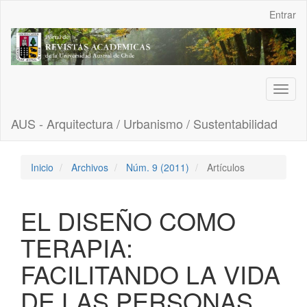
Navegación
Entrar
principal
Contenido
principal
Barra
lateral
Toggl
naviga
AUS - Arquitectura / Urbanismo / Sustentabilidad
Inicio
Archivos
Núm. 9 (2011)
Artículos
EL DISEÑO COMO
TERAPIA:
FACILITANDO LA VIDA
DE LAS PERSONAS