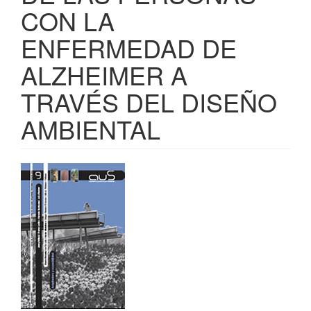
CON LA
ENFERMEDAD DE
ALZHEIMER A
TRAVÉS DEL DISEÑO
AMBIENTAL
Barra
lateral
del
artículo